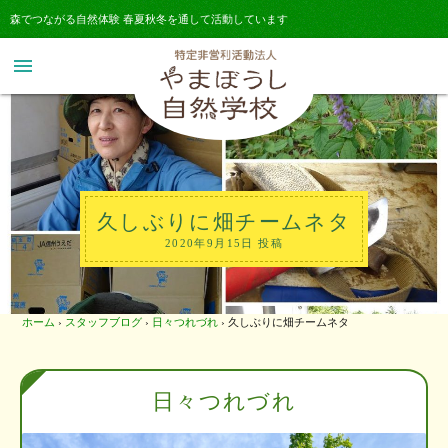
森でつながる自然体験 春夏秋冬を通して活動しています
menu
久しぶりに畑チームネタ
2020年9月15日 投稿
ホーム
›
スタッフブログ
›
日々つれづれ
›
久しぶりに畑チームネタ
日々つれづれ