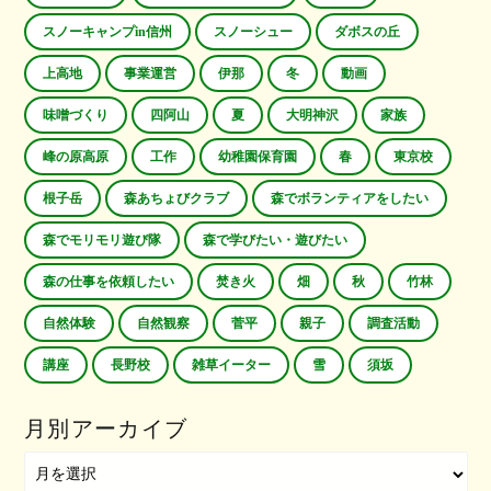
スノーキャンプin信州
スノーシュー
ダボスの丘
上高地
事業運営
伊那
冬
動画
味噌づくり
四阿山
夏
大明神沢
家族
峰の原高原
工作
幼稚園保育園
春
東京校
根子岳
森あちょびクラブ
森でボランティアをしたい
森でモリモリ遊び隊
森で学びたい・遊びたい
森の仕事を依頼したい
焚き火
畑
秋
竹林
自然体験
自然観察
菅平
親子
調査活動
講座
長野校
雑草イーター
雪
須坂
月別アーカイブ