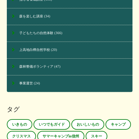
森を楽しむ講座
(34)
子どもたちの自然体験
(366)
上高地白樺自然学校
(20)
森林整備ボランティア
(47)
事業運営
(24)
タグ
いきもの
いつでもガイド
おいしいもの
キャンプ
クリスマス
サマーキャンプin信州
スキー