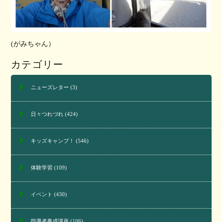
(がみちゃん）
カテゴリー
ニューズレター
(3)
日々つれづれ
(424)
キッズキャンプ！
(546)
体験学習
(109)
イベント
(430)
指導者養成講座
(106)