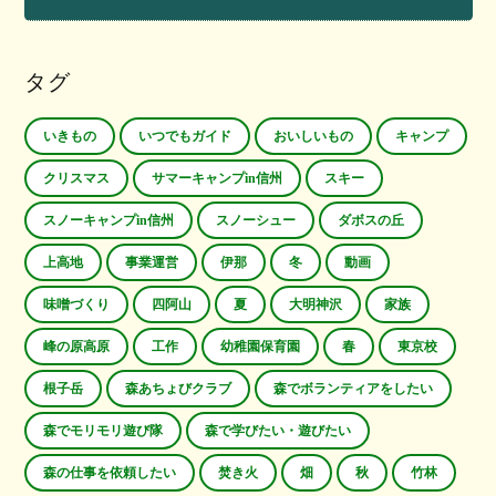
タグ
いきもの
いつでもガイド
おいしいもの
キャンプ
クリスマス
サマーキャンプin信州
スキー
スノーキャンプin信州
スノーシュー
ダボスの丘
上高地
事業運営
伊那
冬
動画
味噌づくり
四阿山
夏
大明神沢
家族
峰の原高原
工作
幼稚園保育園
春
東京校
根子岳
森あちょびクラブ
森でボランティアをしたい
森でモリモリ遊び隊
森で学びたい・遊びたい
森の仕事を依頼したい
焚き火
畑
秋
竹林