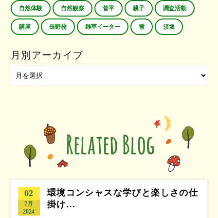
自然体験
自然観察
菅平
親子
調査活動
講座
長野校
雑草イーター
雪
須坂
月別アーカイブ
環境コンシャスな学びと楽しさの仕
02
掛け…
7月
2024