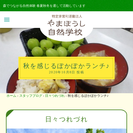
森でつながる自然体験 春夏秋冬を通して活動しています
menu
秋を感じるぽかぽかランチ♪
2020年10月8日 投稿
ホーム
›
スタッフブログ
›
日々つれづれ
›
秋を感じるぽかぽかランチ♪
日々つれづれ