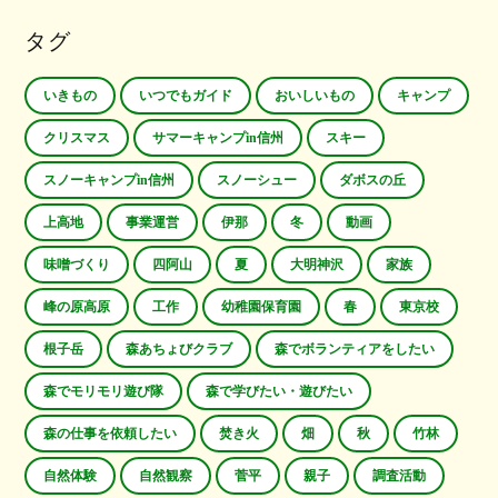
タグ
いきもの
いつでもガイド
おいしいもの
キャンプ
クリスマス
サマーキャンプin信州
スキー
スノーキャンプin信州
スノーシュー
ダボスの丘
上高地
事業運営
伊那
冬
動画
味噌づくり
四阿山
夏
大明神沢
家族
峰の原高原
工作
幼稚園保育園
春
東京校
根子岳
森あちょびクラブ
森でボランティアをしたい
森でモリモリ遊び隊
森で学びたい・遊びたい
森の仕事を依頼したい
焚き火
畑
秋
竹林
自然体験
自然観察
菅平
親子
調査活動