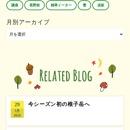
講座
長野校
雑草イーター
雪
須坂
月別アーカイブ
今シーズン初の根子岳へ
29
5月
2020