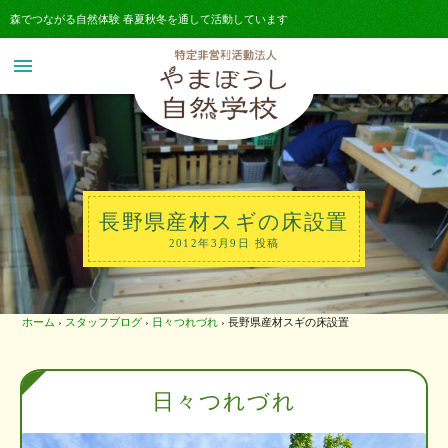
森でつながる自然体験 春夏秋冬を通して活動しています
menu
長野県産材スギの床設置
2012年3月9日 投稿
ホーム
›
スタッフブログ
›
日々つれづれ
›
長野県産材スギの床設置
日々つれづれ