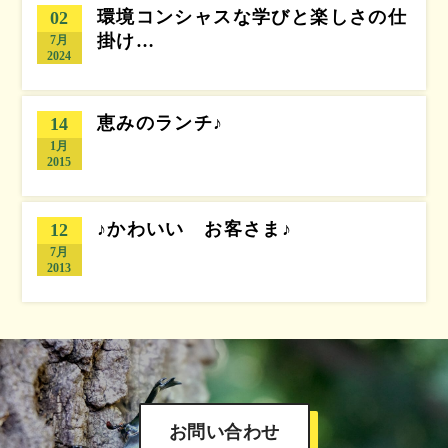
環境コンシャスな学びと楽しさの仕
02
掛け…
7月
2024
恵みのランチ♪
14
1月
2015
♪かわいい お客さま♪
12
7月
2013
お問い合わせ