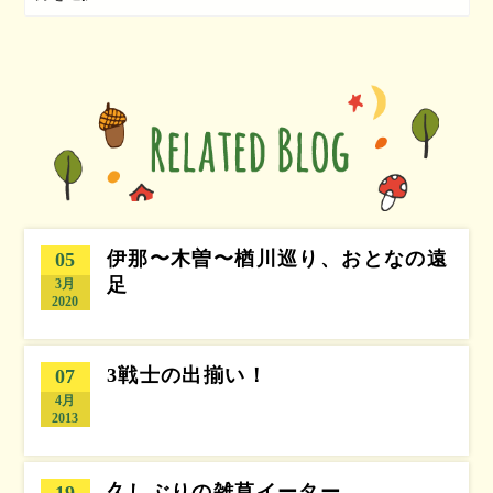
伊那〜木曽〜楢川巡り、おとなの遠
05
足
3月
2020
3戦士の出揃い！
07
4月
2013
久しぶりの雑草イーター
19