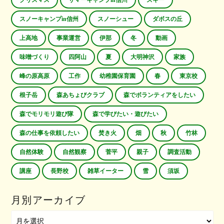
クリスマス
サマーキャンプin信州
スキー
スノーキャンプin信州
スノーシュー
ダボスの丘
上高地
事業運営
伊那
冬
動画
味噌づくり
四阿山
夏
大明神沢
家族
峰の原高原
工作
幼稚園保育園
春
東京校
根子岳
森あちょびクラブ
森でボランティアをしたい
森でモリモリ遊び隊
森で学びたい・遊びたい
森の仕事を依頼したい
焚き火
畑
秋
竹林
自然体験
自然観察
菅平
親子
調査活動
講座
長野校
雑草イーター
雪
須坂
月別アーカイブ