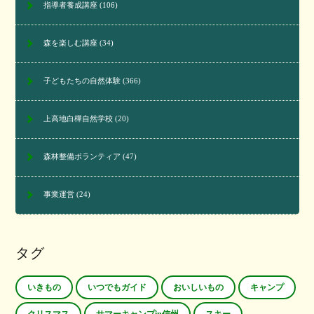
指導者養成講座
(106)
森を楽しむ講座
(34)
子どもたちの自然体験
(366)
上高地白樺自然学校
(20)
森林整備ボランティア
(47)
事業運営
(24)
タグ
いきもの
いつでもガイド
おいしいもの
キャンプ