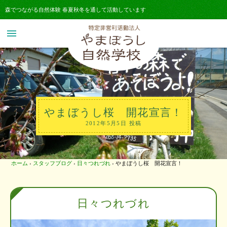
森でつながる自然体験 春夏秋冬を通して活動しています
menu
やまぼうし桜 開花宣言！
2012年5月5日 投稿
ホーム
›
スタッフブログ
›
日々つれづれ
›
やまぼうし桜 開花宣言！
日々つれづれ