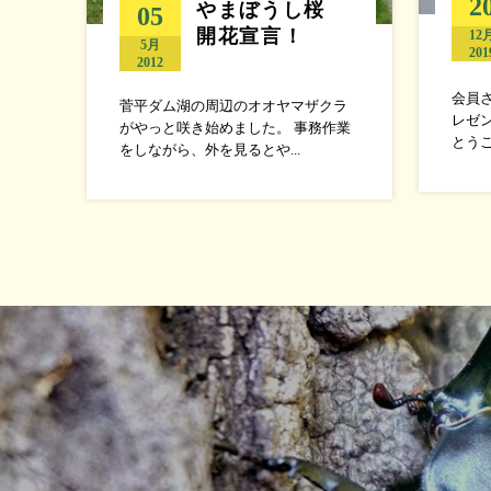
2
やまぼうし桜
05
開花宣言！
12
5月
201
2012
会員
菅平ダム湖の周辺のオオヤマザクラ
レゼ
がやっと咲き始めました。 事務作業
とうご
をしながら、外を見るとや...