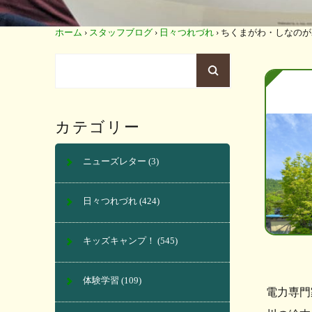
ホーム
›
スタッフブログ
›
日々つれづれ
›
ちくまがわ・しなのが
カテゴリー
ニューズレター
(3)
日々つれづれ
(424)
キッズキャンプ！
(545)
体験学習
(109)
電力専門