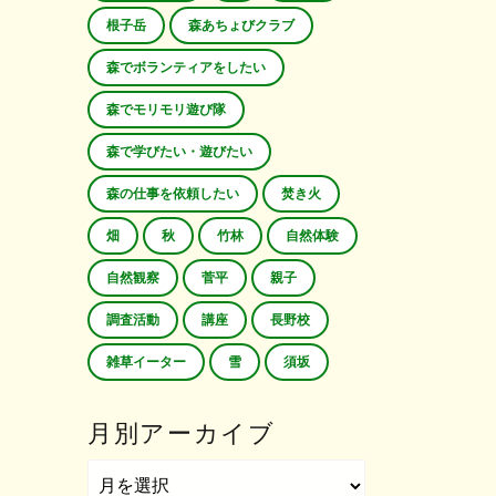
根子岳
森あちょびクラブ
森でボランティアをしたい
森でモリモリ遊び隊
森で学びたい・遊びたい
森の仕事を依頼したい
焚き火
畑
秋
竹林
自然体験
自然観察
菅平
親子
調査活動
講座
長野校
雑草イーター
雪
須坂
月別アーカイブ