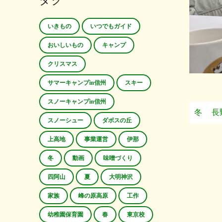
タグ
いきもの
いつでもガイド
おいしいもの
キャンプ
クリスマス
サマーキャンプin信州
スキー
スノーキャンプin信州
冬
長
スノーシュー
ダボスの丘
上高地
事業運営
伊那
冬
動画
味噌づくり
四阿山
夏
大明神沢
家族
峰の原高原
工作
幼稚園保育園
春
東京校