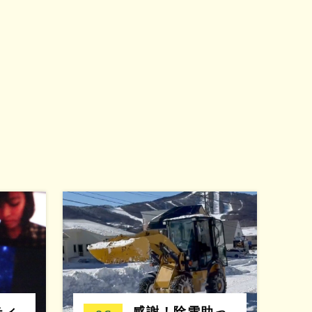
ティ
感謝！除雪助っ