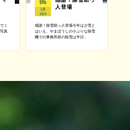
06
人登場
2月
2024
でミ
感謝！除雪助っ人登場今年は少雪と
写真
はいえ、やまぼうしの小ぶりな除雪
機での事務所前の除雪は半日...