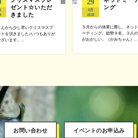
0
29
ゼント☆いただ
ング
月
4月
きました
9
2020
５月からの休業に際し、ネット
さんから少し早いクリスマスプ
ーティング。総勢９名。３人の
ントを頂きました♪いつもありが
がおかしい。（がみちゃん）...
ざいます。...
お問い合わせ
イベントのお申込み