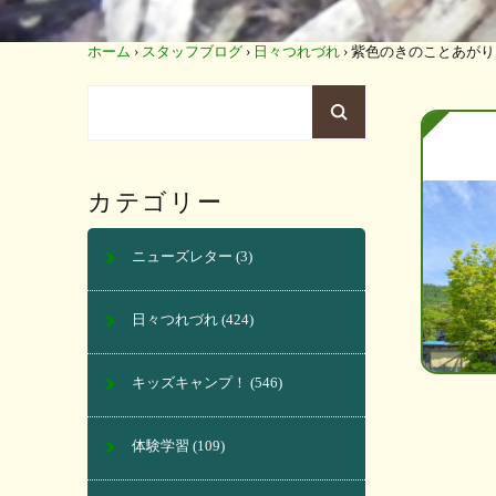
ホーム
›
スタッフブログ
›
日々つれづれ
›
紫色のきのことあがり
カテゴリー
ニューズレター
(3)
日々つれづれ
(424)
キッズキャンプ！
(546)
体験学習
(109)