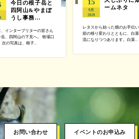
15
今日の根子岳と
6
ームネタ
四阿山&やまぼ
9月
月
2020
うし事務…
4
レタスから始った畑のお手伝い
は、インタープリターの皆さん
節の移り変わりとともに、白菜
子岳、四阿山の下見へ。 牧場口
流になりつつあります。白菜...
 次の写真は、根子...
お問い合わせ
イベントのお申込み