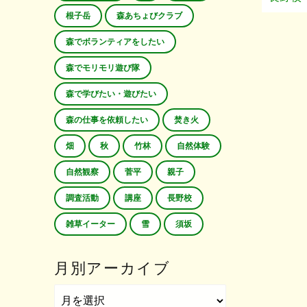
根子岳
森あちょびクラブ
森でボランティアをしたい
森でモリモリ遊び隊
森で学びたい・遊びたい
森の仕事を依頼したい
焚き火
畑
秋
竹林
自然体験
自然観察
菅平
親子
調査活動
講座
長野校
雑草イーター
雪
須坂
月別アーカイブ