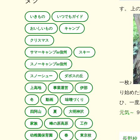
タグ
す。 上
いきもの
いつでもガイド
おいしいもの
キャンプ
クリスマス
サマーキャンプin信州
スキー
スノーキャンプin信州
スノーシュー
ダボスの丘
一枚♪
上高地
事業運営
伊那
り始めた
冬
動画
味噌づくり
ひ、一度
四阿山
夏
大明神沢
元気～
９
家族
峰の原高原
工作
幼稚園保育園
春
東京校
長野校