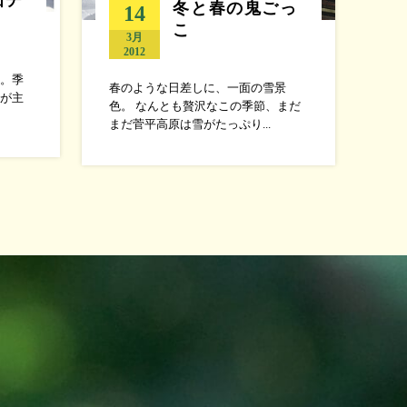
冬と春の鬼ごっ
14
こ
3月
2012
。季
春のような日差しに、一面の雪景
が主
色。 なんとも贅沢なこの季節、まだ
まだ菅平高原は雪がたっぷり...