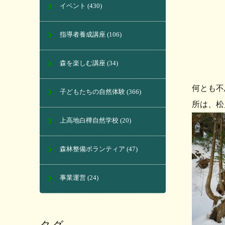
イベント
(430)
指導者養成講座
(106)
森を楽しむ講座
(34)
何とも不
子どもたちの自然体験
(366)
所は、松
上高地白樺自然学校
(20)
森林整備ボランティア
(47)
事業運営
(24)