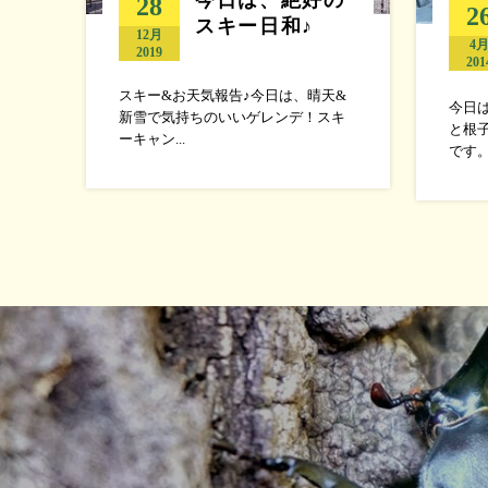
28
2
スキー日和♪
12月
4
2019
201
スキー&お天気報告♪今日は、晴天&
今日
新雪で気持ちのいいゲレンデ！スキ
と根
ーキャン...
です。