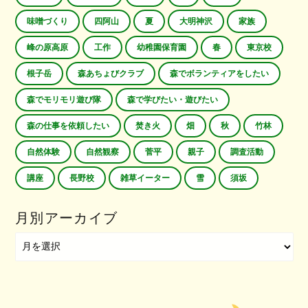
味噌づくり
四阿山
夏
大明神沢
家族
峰の原高原
工作
幼稚園保育園
春
東京校
根子岳
森あちょびクラブ
森でボランティアをしたい
森でモリモリ遊び隊
森で学びたい・遊びたい
森の仕事を依頼したい
焚き火
畑
秋
竹林
自然体験
自然観察
菅平
親子
調査活動
講座
長野校
雑草イーター
雪
須坂
月別アーカイブ