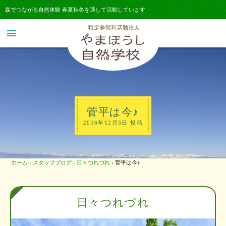
森でつながる自然体験 春夏秋冬を通して活動しています
menu
菅平は今♪
2016年12月3日 投稿
ホーム
›
スタッフブログ
›
日々つれづれ
›
菅平は今♪
日々つれづれ