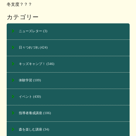
冬支度？？？
カテゴリー
ニューズレター
(3)
日々つれづれ
(424)
キッズキャンプ！
(546)
体験学習
(109)
イベント
(430)
指導者養成講座
(106)
森を楽しむ講座
(34)