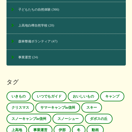
子どもたちの自然体験
(366)
上高地白樺自然学校
(20)
森林整備ボランティア
(47)
事業運営
(24)
タグ
いきもの
いつでもガイド
おいしいもの
キャンプ
クリスマス
サマーキャンプin信州
スキー
スノーキャンプin信州
スノーシュー
ダボスの丘
上高地
事業運営
伊那
冬
動画