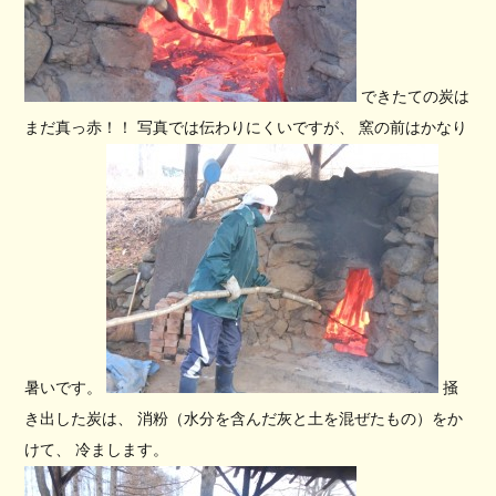
できたての炭は
まだ真っ赤！！ 写真では伝わりにくいですが、 窯の前はかなり
暑いです。
掻
き出した炭は、 消粉（水分を含んだ灰と土を混ぜたもの）をか
けて、 冷まします。