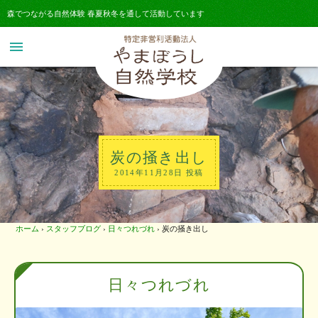
森でつながる自然体験 春夏秋冬を通して活動しています
menu
炭の掻き出し
2014年11月28日 投稿
ホーム
›
スタッフブログ
›
日々つれづれ
›
炭の掻き出し
日々つれづれ