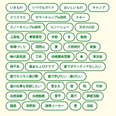
いきもの
いつでもガイド
おいしいもの
キャンプ
クリスマス
サマーキャンプin信州
スキー
スノーキャンプin信州
スノーシュー
ダボスの丘
上高地
事業運営
伊那
冬
動画
味噌づくり
四阿山
夏
大明神沢
家族
峰の原高原
工作
幼稚園保育園
春
東京校
根子岳
森あちょびクラブ
森でボランティアをしたい
森でモリモリ遊び隊
森で学びたい・遊びたい
森の仕事を依頼したい
焚き火
畑
秋
竹林
自然体験
自然観察
菅平
親子
調査活動
講座
長野校
雑草イーター
雪
須坂