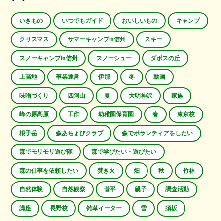
いきもの
いつでもガイド
おいしいもの
キャンプ
クリスマス
サマーキャンプin信州
スキー
スノーキャンプin信州
スノーシュー
ダボスの丘
上高地
事業運営
伊那
冬
動画
味噌づくり
四阿山
夏
大明神沢
家族
峰の原高原
工作
幼稚園保育園
春
東京校
根子岳
森あちょびクラブ
森でボランティアをしたい
森でモリモリ遊び隊
森で学びたい・遊びたい
森の仕事を依頼したい
焚き火
畑
秋
竹林
自然体験
自然観察
菅平
親子
調査活動
講座
長野校
雑草イーター
雪
須坂