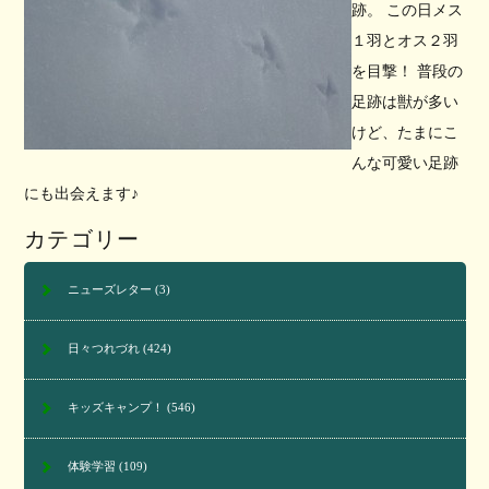
跡。 この日メス
１羽とオス２羽
を目撃！ 普段の
足跡は獣が多い
けど、たまにこ
んな可愛い足跡
にも出会えます♪
カテゴリー
ニューズレター
(3)
日々つれづれ
(424)
キッズキャンプ！
(546)
体験学習
(109)