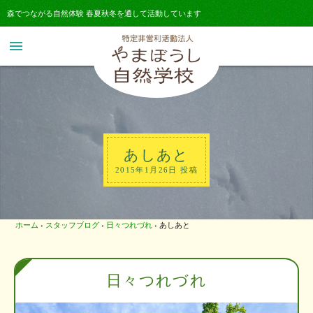
森でつながる自然体験 春夏秋冬を通して活動しています
menu
あしあと
2015年1月26日 投稿
ホーム
›
スタッフブログ
›
日々つれづれ
›
あしあと
日々つれづれ