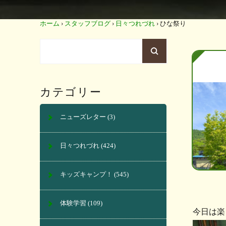
ホーム
›
スタッフブログ
›
日々つれづれ
›
ひな祭り
カテゴリー
ニューズレター
(3)
日々つれづれ
(424)
キッズキャンプ！
(545)
体験学習
(109)
今日は楽