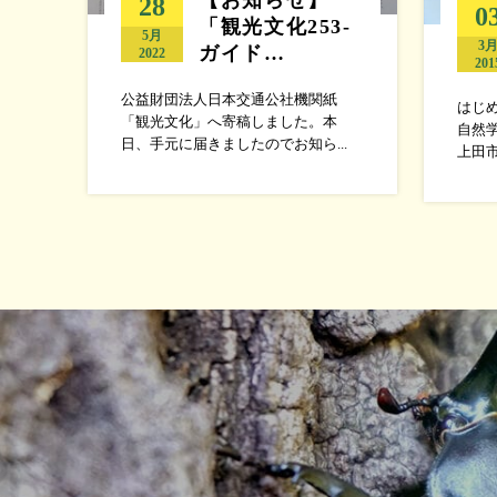
28
0
「観光文化253‐
5月
3
ガイド…
2022
201
公益財団法人日本交通公社機関紙
はじ
「観光文化」へ寄稿しました。本
自然
日、手元に届きましたのでお知ら...
上田市