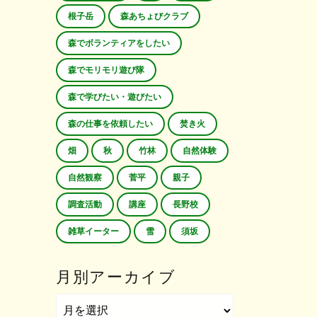
根子岳
森あちょびクラブ
森でボランティアをしたい
森でモリモリ遊び隊
森で学びたい・遊びたい
森の仕事を依頼したい
焚き火
畑
秋
竹林
自然体験
自然観察
菅平
親子
調査活動
講座
長野校
雑草イーター
雪
須坂
月別アーカイブ