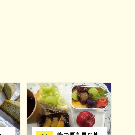
ン
峰の原高原お菓