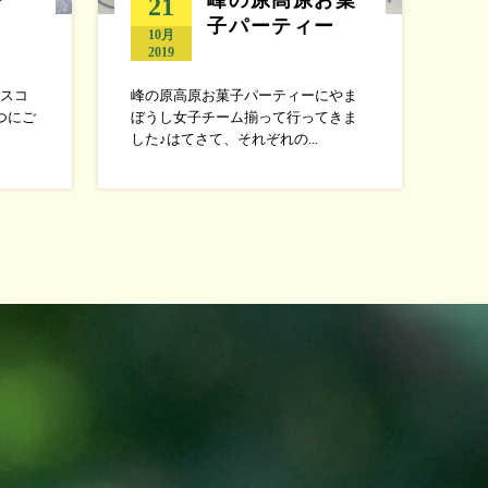
21
子パーティー
10月
2019
スコ
峰の原高原お菓子パーティーにやま
つにご
ぼうし女子チーム揃って行ってきま
した♪はてさて、それぞれの...