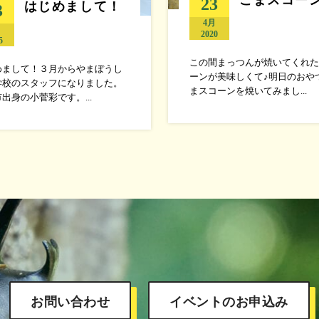
23
はじめまして！
3
4月
月
2020
5
この間まっつんが焼いてくれた
めまして！３月からやまぼうし
ーンが美味しくて♪明日のおや
学校のスタッフになりました。
まスコーンを焼いてみまし...
出身の小菅彩です。...
お問い合わせ
イベントのお申込み