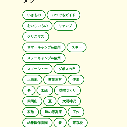
タグ
いきもの
いつでもガイド
おいしいもの
キャンプ
クリスマス
サマーキャンプin信州
スキー
スノーキャンプin信州
スノーシュー
ダボスの丘
上高地
事業運営
伊那
冬
動画
味噌づくり
四阿山
夏
大明神沢
家族
峰の原高原
工作
幼稚園保育園
春
東京校