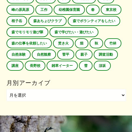
峰の原高原
工作
幼稚園保育園
春
東京校
根子岳
森あちょびクラブ
森でボランティアをしたい
森でモリモリ遊び隊
森で学びたい・遊びたい
森の仕事を依頼したい
焚き火
畑
秋
竹林
自然体験
自然観察
菅平
親子
調査活動
講座
長野校
雑草イーター
雪
須坂
月別アーカイブ