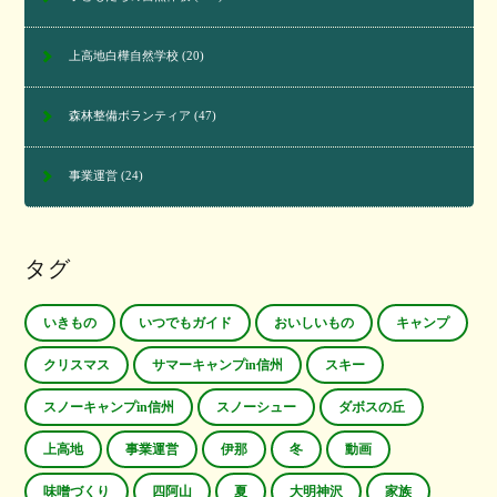
上高地白樺自然学校
(20)
森林整備ボランティア
(47)
事業運営
(24)
タグ
いきもの
いつでもガイド
おいしいもの
キャンプ
クリスマス
サマーキャンプin信州
スキー
スノーキャンプin信州
スノーシュー
ダボスの丘
上高地
事業運営
伊那
冬
動画
味噌づくり
四阿山
夏
大明神沢
家族