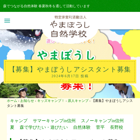
森でつながる自然体験 春夏秋冬を通して活動しています
menu
【募集】やまぼうしアシスタント募集
2024年6月17日 投稿
ホーム
›
お知らせ
›
キッズキャンプ！
›
原人キャンプ
›
【募集】やまぼうしアシス
タント募集
キャンプ
サマーキャンプin信州
スノーキャンプin信州
夏
森で学びたい・遊びたい
自然体験
菅平
長野校