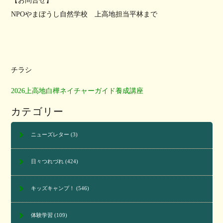
【お問合せ】
NPOやまぼうし自然学校 上高地担当平林まで
チラシ
2026上高地白樺ネイチャーガイド養成講座
カテゴリー
ニューズレター
(3)
日々つれづれ
(424)
キッズキャンプ！
(546)
体験学習
(109)