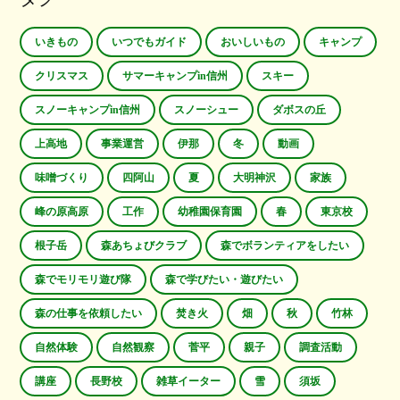
いきもの
いつでもガイド
おいしいもの
キャンプ
クリスマス
サマーキャンプin信州
スキー
スノーキャンプin信州
スノーシュー
ダボスの丘
上高地
事業運営
伊那
冬
動画
味噌づくり
四阿山
夏
大明神沢
家族
峰の原高原
工作
幼稚園保育園
春
東京校
根子岳
森あちょびクラブ
森でボランティアをしたい
森でモリモリ遊び隊
森で学びたい・遊びたい
森の仕事を依頼したい
焚き火
畑
秋
竹林
自然体験
自然観察
菅平
親子
調査活動
講座
長野校
雑草イーター
雪
須坂