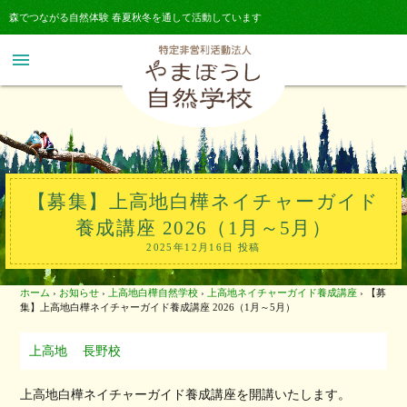
森でつながる自然体験 春夏秋冬を通して活動しています
menu
【募集】上高地白樺ネイチャーガイド
養成講座 2026（1月～5月）
2025年12月16日 投稿
ホーム
›
お知らせ
›
上高地白樺自然学校
›
上高地ネイチャーガイド養成講座
›
【募
集】上高地白樺ネイチャーガイド養成講座 2026（1月～5月）
上高地
長野校
上高地白樺ネイチャーガイド養成講座を開講いたします。