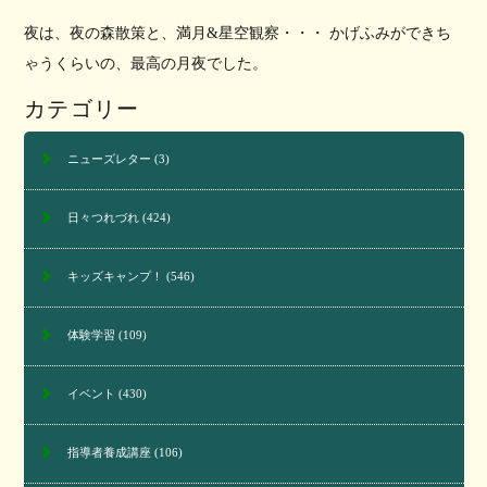
夜は、夜の森散策と、満月&星空観察・・・ かげふみができち
ゃうくらいの、最高の月夜でした。
カテゴリー
ニューズレター
(3)
日々つれづれ
(424)
キッズキャンプ！
(546)
体験学習
(109)
イベント
(430)
指導者養成講座
(106)