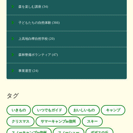
森を楽しむ講座
(34)
子どもたちの自然体験
(366)
上高地白樺自然学校
(20)
森林整備ボランティア
(47)
事業運営
(24)
タグ
いきもの
いつでもガイド
おいしいもの
キャンプ
クリスマス
サマーキャンプin信州
スキー
スノーキャンプin信州
スノーシュー
ダボスの丘