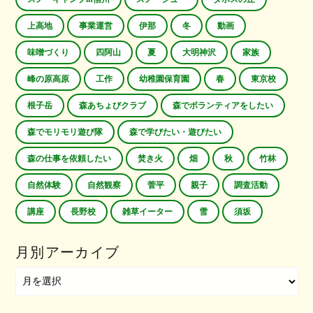
上高地
事業運営
伊那
冬
動画
味噌づくり
四阿山
夏
大明神沢
家族
峰の原高原
工作
幼稚園保育園
春
東京校
根子岳
森あちょびクラブ
森でボランティアをしたい
森でモリモリ遊び隊
森で学びたい・遊びたい
森の仕事を依頼したい
焚き火
畑
秋
竹林
自然体験
自然観察
菅平
親子
調査活動
講座
長野校
雑草イーター
雪
須坂
月別アーカイブ