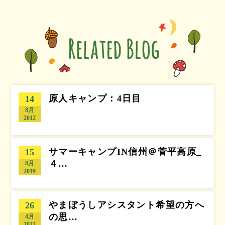
原人キャンプ：4日目
14
8月
2012
サマーキャンプIN信州＠菅平高原_
15
４…
8月
2019
やまぼうしアシスタント希望の方へ
26
の思…
4月
2023