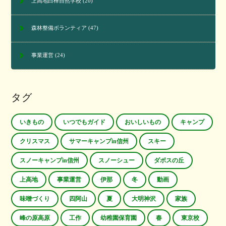
上高地白樺自然学校
(20)
森林整備ボランティア
(47)
事業運営
(24)
タグ
いきもの
いつでもガイド
おいしいもの
キャンプ
クリスマス
サマーキャンプin信州
スキー
スノーキャンプin信州
スノーシュー
ダボスの丘
上高地
事業運営
伊那
冬
動画
味噌づくり
四阿山
夏
大明神沢
家族
峰の原高原
工作
幼稚園保育園
春
東京校