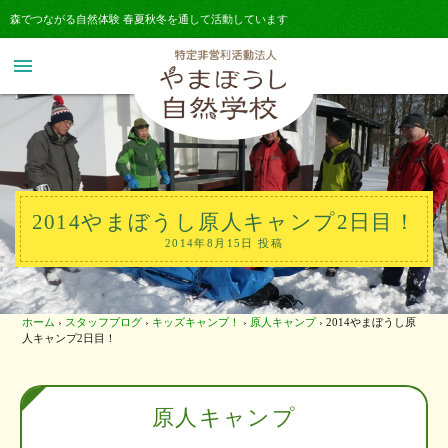
森でつながる自然体験 春夏秋冬を通して活動しています
menu
2014やまぼうし原人キャンプ2日目！
2014年8月15日 投稿
ホーム
›
スタッフブログ
›
キッズキャンプ！
›
原人キャンプ
›
2014やまぼうし原
人キャンプ2日目！
原人キャンプ