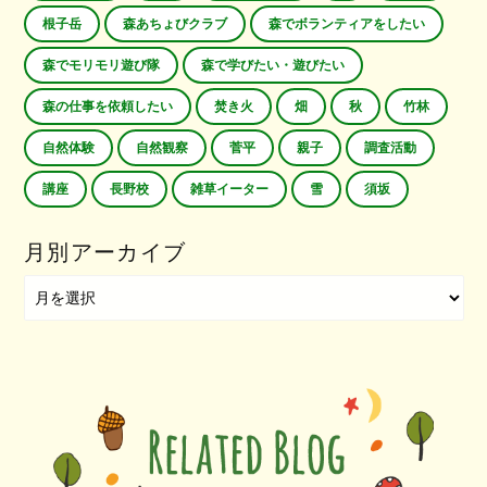
根子岳
森あちょびクラブ
森でボランティアをしたい
森でモリモリ遊び隊
森で学びたい・遊びたい
森の仕事を依頼したい
焚き火
畑
秋
竹林
自然体験
自然観察
菅平
親子
調査活動
講座
長野校
雑草イーター
雪
須坂
月別アーカイブ