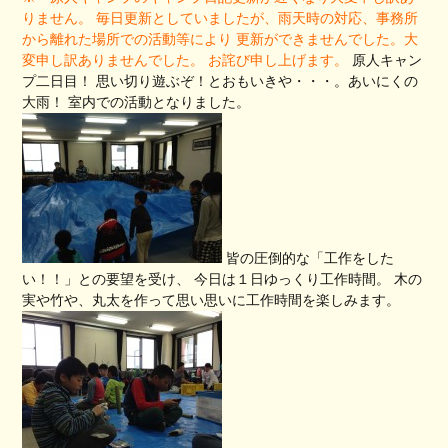
りません。
毎日更新としていましたが、雨天時の対応、事務所
から離れた場所での活動等により
更新ができませんでした。大
変申し訳ありませんでした。
お詫び申し上げます。
原人キャン
プ二日目！ 思い切り遊ぶぞ！とおもいきや・・・。あいにくの
大雨！ 室内での活動となりました。
皆の圧倒的な「工作をした
い！！」との要望を受け、 今日は１日ゆっくり工作時間。 木の
実や竹や、丸太を作って思い思いに工作時間を楽しみます。