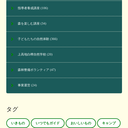
指導者養成講座
(106)
森を楽しむ講座
(34)
子どもたちの自然体験
(366)
上高地白樺自然学校
(20)
森林整備ボランティア
(47)
事業運営
(24)
タグ
いきもの
いつでもガイド
おいしいもの
キャンプ