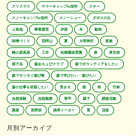
クリスマス
サマーキャンプin信州
スキー
スノーキャンプin信州
スノーシュー
ダボスの丘
上高地
事業運営
伊那
冬
動画
味噌づくり
四阿山
夏
大明神沢
家族
峰の原高原
工作
幼稚園保育園
春
東京校
根子岳
森あちょびクラブ
森でボランティアをしたい
森でモリモリ遊び隊
森で学びたい・遊びたい
森の仕事を依頼したい
焚き火
畑
秋
竹林
自然体験
自然観察
菅平
親子
調査活動
講座
長野校
雑草イーター
雪
須坂
月別アーカイブ