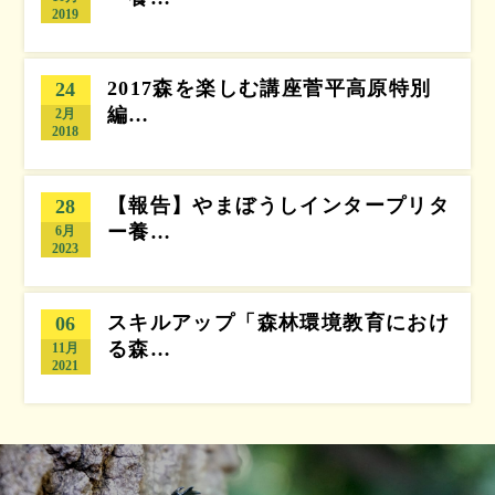
2019
2017森を楽しむ講座菅平高原特別
24
編…
2月
2018
【報告】やまぼうしインタープリタ
28
ー養…
6月
2023
スキルアップ「森林環境教育におけ
06
る森…
11月
2021