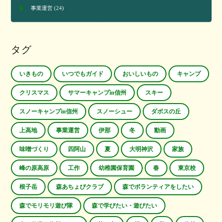
事業運営
(24)
タグ
いきもの
いつでもガイド
おいしいもの
キャンプ
クリスマス
サマーキャンプin信州
スキー
スノーキャンプin信州
スノーシュー
ダボスの丘
上高地
事業運営
伊那
冬
動画
味噌づくり
四阿山
夏
大明神沢
家族
峰の原高原
工作
幼稚園保育園
春
東京校
根子岳
森あちょびクラブ
森でボランティアをしたい
森でモリモリ遊び隊
森で学びたい・遊びたい