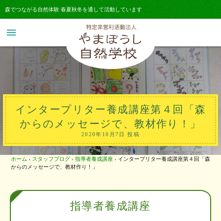
森でつながる自然体験 春夏秋冬を通して活動しています
menu
インタープリター養成講座第４回「森
からのメッセージで、教材作り！」
2020年10月7日 投稿
ホーム
›
スタッフブログ
›
指導者養成講座
›
インタープリター養成講座第４回「森
からのメッセージで、教材作り！」
指導者養成講座