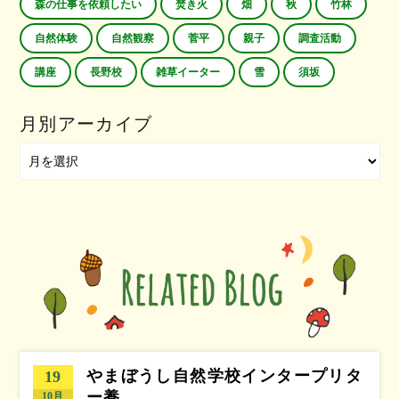
森の仕事を依頼したい
焚き火
畑
秋
竹林
自然体験
自然観察
菅平
親子
調査活動
講座
長野校
雑草イーター
雪
須坂
月別アーカイブ
やまぼうし自然学校インタープリタ
19
ー養…
10月