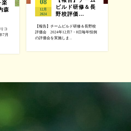
08
を楽
ビルド研修＆長
内森
12月
野校評価…
2024
【報告】チームビルド研修＆長野校
りコ
評価会 2024年12月7・8日毎年恒例
年7月
の評価会を実施しま...