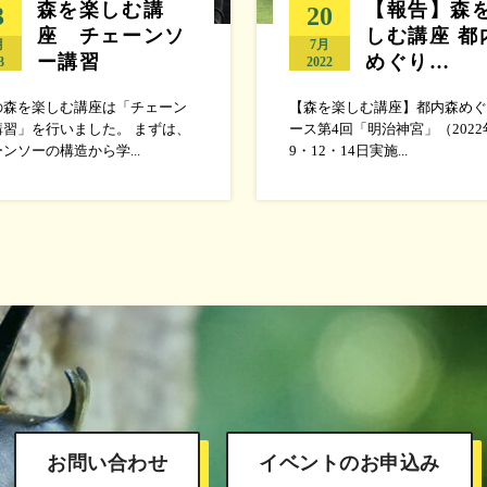
森を楽しむ講
【報告】森
3
20
座 チェーンソ
しむ講座 都
月
7月
ー講習
めぐり…
3
2022
の森を楽しむ講座は「チェーン
【森を楽しむ講座】都内森めぐ
講習」を行いました。 まずは、
ース第4回「明治神宮」（2022
ンソーの構造から学...
9・12・14日実施...
お問い合わせ
イベントのお申込み