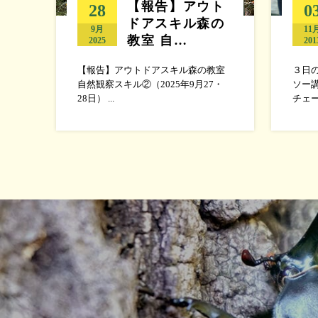
【報告】アウト
28
0
ドアスキル森の
9月
11
教室 自…
2025
201
【報告】アウトドアスキル森の教室
３日
自然観察スキル②（2025年9月27・
ソー
28日） ...
チェー