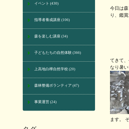
イベント
(430)
今日は森
り、鑑賞
指導者養成講座
(106)
森を楽しむ講座
(34)
子どもたちの自然体験
(366)
てきて、
なり暑い
上高地白樺自然学校
(20)
森林整備ボランティア
(47)
事業運営
(24)
ます。 