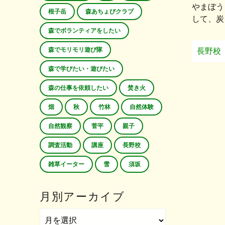
やまぼう
根子岳
森あちょびクラブ
して、炭
森でボランティアをしたい
森でモリモリ遊び隊
長野校
森で学びたい・遊びたい
森の仕事を依頼したい
焚き火
畑
秋
竹林
自然体験
自然観察
菅平
親子
調査活動
講座
長野校
雑草イーター
雪
須坂
月別アーカイブ