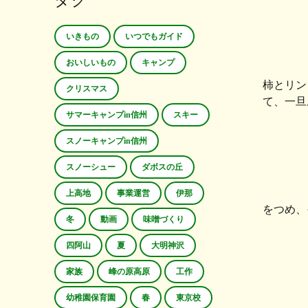
タグ
いきもの
いつでもガイド
おいしいもの
キャンプ
柿とリン
クリスマス
て、一旦
サマーキャンプin信州
スキー
スノーキャンプin信州
スノーシュー
ダボスの丘
上高地
事業運営
伊那
をつめ、
冬
動画
味噌づくり
四阿山
夏
大明神沢
家族
峰の原高原
工作
幼稚園保育園
春
東京校