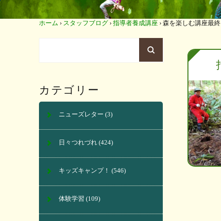
ホーム
›
スタッフブログ
›
指導者養成講座
›
森を楽しむ講座最終
カテゴリー
ニューズレター
(3)
日々つれづれ
(424)
キッズキャンプ！
(546)
体験学習
(109)