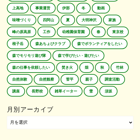
上高地
事業運営
伊那
冬
動画
味噌づくり
四阿山
夏
大明神沢
家族
峰の原高原
工作
幼稚園保育園
春
東京校
根子岳
森あちょびクラブ
森でボランティアをしたい
森でモリモリ遊び隊
森で学びたい・遊びたい
森の仕事を依頼したい
焚き火
畑
秋
竹林
自然体験
自然観察
菅平
親子
調査活動
講座
長野校
雑草イーター
雪
須坂
月別アーカイブ