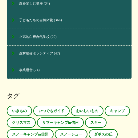
森を楽しむ講座
(34)
子どもたちの自然体験
(366)
上高地白樺自然学校
(20)
森林整備ボランティア
(47)
事業運営
(24)
タグ
いきもの
いつでもガイド
おいしいもの
キャンプ
クリスマス
サマーキャンプin信州
スキー
スノーキャンプin信州
スノーシュー
ダボスの丘