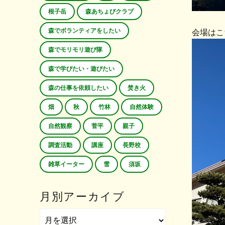
根子岳
森あちょびクラブ
森でボランティアをしたい
会場はこ
森でモリモリ遊び隊
森で学びたい・遊びたい
森の仕事を依頼したい
焚き火
畑
秋
竹林
自然体験
自然観察
菅平
親子
調査活動
講座
長野校
雑草イーター
雪
須坂
月別アーカイブ