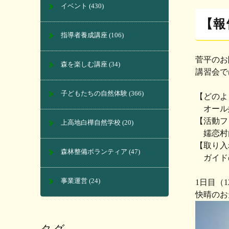
イベント
(430)
【報
指導者養成講座
(106)
菅平のお
森を楽しむ講座
(34)
講習会で
子どもたちの自然体験
(366)
【どのよ
オール嬬
【活動フ
上高地白樺自然学校
(20)
嬬恋村内
【取り入
森林整備ボランティア
(47)
ガイドの
事業運営
(24)
1日目（1
快晴のお