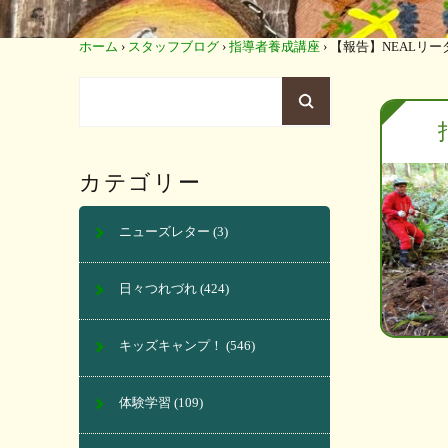
ホーム
›
スタッフブログ
›
指導者養成講座
›
【報告】NEALリ
カテゴリー
ニューズレター
(3)
日々つれづれ
(424)
キッズキャンプ！
(546)
体験学習
(109)