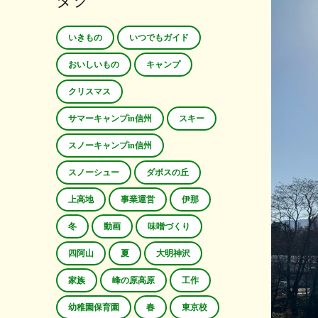
タグ
いきもの
いつでもガイド
おいしいもの
キャンプ
クリスマス
サマーキャンプin信州
スキー
スノーキャンプin信州
スノーシュー
ダボスの丘
上高地
事業運営
伊那
冬
動画
味噌づくり
四阿山
夏
大明神沢
家族
峰の原高原
工作
幼稚園保育園
春
東京校