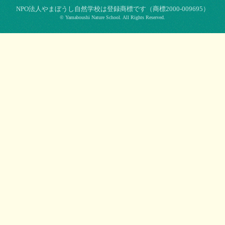
NPO法⼈やまぼうし⾃然学校は登録商標です（商標2000-009695）
© Yamaboushi Nature School. All Rights Reserved.