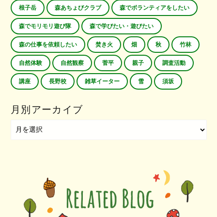
根子岳
森あちょびクラブ
森でボランティアをしたい
森でモリモリ遊び隊
森で学びたい・遊びたい
森の仕事を依頼したい
焚き火
畑
秋
竹林
自然体験
自然観察
菅平
親子
調査活動
講座
長野校
雑草イーター
雪
須坂
月別アーカイブ