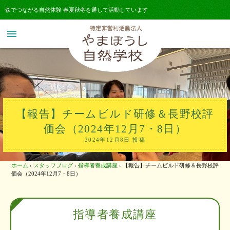
森でつながる自然体験 春夏秋冬を通して活動しています
menu
【報告】チームビルド研修＆長野校評
価会（2024年12月7・8日）
2024年12月8日 投稿
ホーム
›
スタッフブログ
›
指導者養成講座
›
【報告】チームビルド研修＆長野校評
価会（2024年12月7・8日）
指導者養成講座