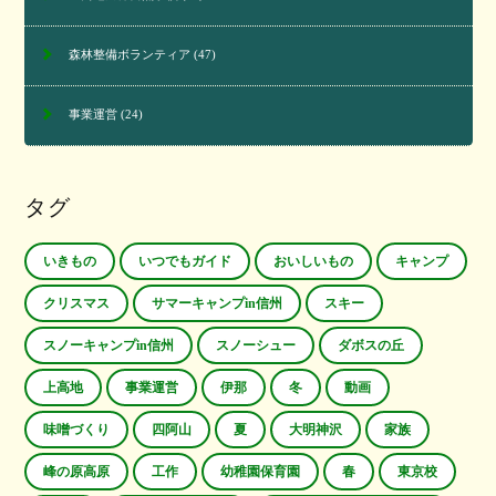
森林整備ボランティア
(47)
事業運営
(24)
タグ
いきもの
いつでもガイド
おいしいもの
キャンプ
クリスマス
サマーキャンプin信州
スキー
スノーキャンプin信州
スノーシュー
ダボスの丘
上高地
事業運営
伊那
冬
動画
味噌づくり
四阿山
夏
大明神沢
家族
峰の原高原
工作
幼稚園保育園
春
東京校