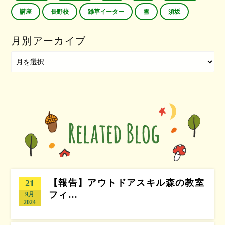
講座
長野校
雑草イーター
雪
須坂
月別アーカイブ
【報告】アウトドアスキル森の教室
21
フィ…
9月
2024