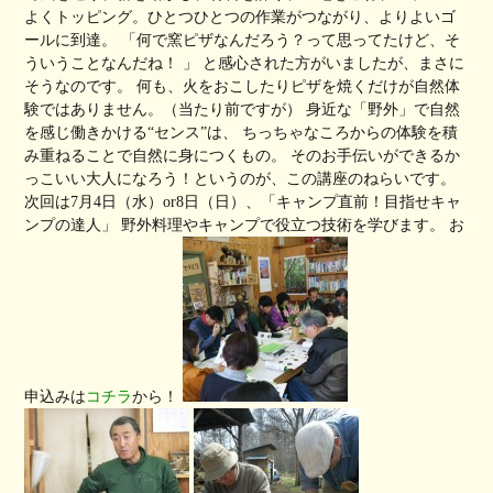
よくトッピング。ひとつひとつの作業がつながり、よりよいゴ
ールに到達。 「何で窯ピザなんだろう？って思ってたけど、そ
ういうことなんだね！ 」 と感心された方がいましたが、まさに
そうなのです。 何も、火をおこしたりピザを焼くだけが自然体
験ではありません。（当たり前ですが） 身近な「野外」で自然
を感じ働きかける“センス”は、 ちっちゃなころからの体験を積
み重ねることで自然に身につくもの。 そのお手伝いができるか
っこいい大人になろう！というのが、この講座のねらいです。
次回は7月4日（水）or8日（日）、「キャンプ直前！目指せキャ
ンプの達人」 野外料理やキャンプで役立つ技術を学びます。 お
申込みは
コチラ
から！