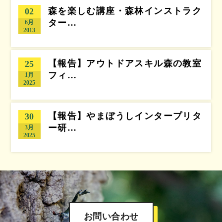
森を楽しむ講座・森林インストラク
02
ター…
6月
2013
【報告】アウトドアスキル森の教室
25
フィ…
1月
2025
【報告】やまぼうしインタープリタ
30
ー研…
3月
2025
お問い合わせ