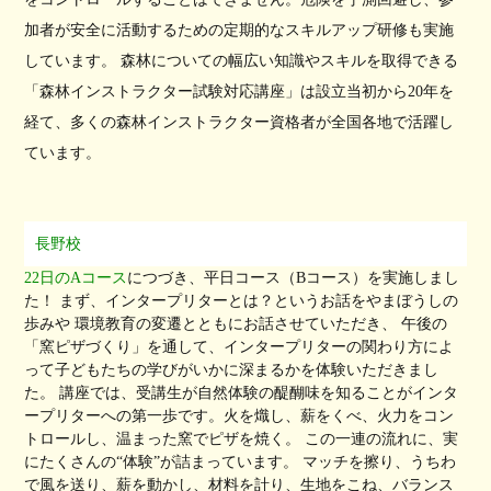
加者が安全に活動するための定期的なスキルアップ研修も実施
しています。 森林についての幅広い知識やスキルを取得できる
「森林インストラクター試験対応講座」は設立当初から20年を
経て、多くの森林インストラクター資格者が全国各地で活躍し
ています。
長野校
22日のAコース
につづき、平日コース（Bコース）を実施しまし
た！ まず、インタープリターとは？というお話をやまぼうしの
歩みや 環境教育の変遷とともにお話させていただき、 午後の
「窯ピザづくり」を通して、インタープリターの関わり方によ
って子どもたちの学びがいかに深まるかを体験いただきまし
た。 講座では、受講生が自然体験の醍醐味を知ることがインタ
ープリターへの第一歩です。火を熾し、薪をくべ、火力をコン
トロールし、温まった窯でピザを焼く。 この一連の流れに、実
にたくさんの“体験”が詰まっています。 マッチを擦り、うちわ
で風を送り、薪を動かし、材料を計り、生地をこね、バランス