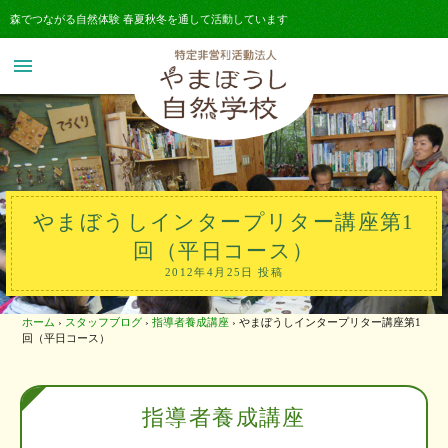
森でつながる自然体験 春夏秋冬を通して活動しています
menu
やまぼうしインタープリター講座第1
回（平日コース）
2012年4月25日 投稿
ホーム
›
スタッフブログ
›
指導者養成講座
›
やまぼうしインタープリター講座第1
回（平日コース）
指導者養成講座