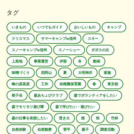
タグ
いきもの
いつでもガイド
おいしいもの
キャンプ
クリスマス
サマーキャンプin信州
スキー
スノーキャンプin信州
スノーシュー
ダボスの丘
上高地
事業運営
伊那
冬
動画
味噌づくり
四阿山
夏
大明神沢
家族
峰の原高原
工作
幼稚園保育園
春
東京校
根子岳
森あちょびクラブ
森でボランティアをしたい
森でモリモリ遊び隊
森で学びたい・遊びたい
森の仕事を依頼したい
焚き火
畑
秋
竹林
自然体験
自然観察
菅平
親子
調査活動