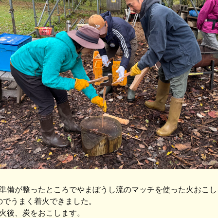
準備が整ったところでやまぼうし流のマッチを使った火おこし
のでうまく着火できました。
火後、炭をおこします。