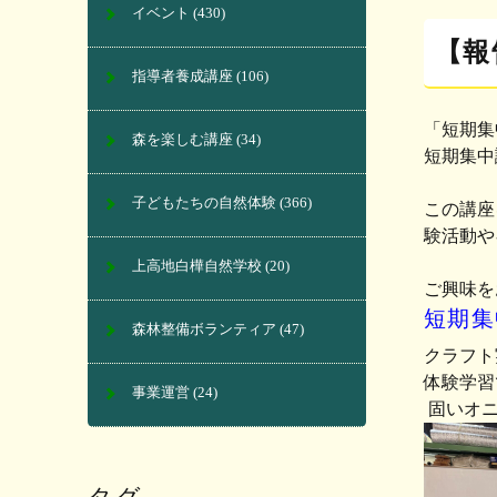
イベント
(430)
【報
指導者養成講座
(106)
「
短期集
森を楽しむ講座
(34)
短期集中
子どもたちの自然体験
(366)
この講座
験活動や
上高地白樺自然学校
(20)
ご興味を
短期集
森林整備ボランティア
(47)
クラフト
体験学習
事業運営
(24)
固いオ