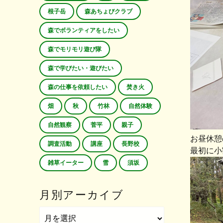
根子岳
森あちょびクラブ
森でボランティアをしたい
森でモリモリ遊び隊
森で学びたい・遊びたい
森の仕事を依頼したい
焚き火
畑
秋
竹林
自然体験
自然観察
菅平
親子
お昼休憩
調査活動
講座
長野校
最初に小
雑草イーター
雪
須坂
月別アーカイブ