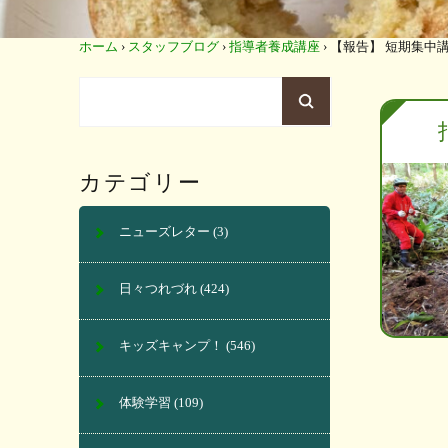
ホーム
›
スタッフブログ
›
指導者養成講座
›
【報告】 短期集中講座
カテゴリー
ニューズレター
(3)
日々つれづれ
(424)
キッズキャンプ！
(546)
体験学習
(109)