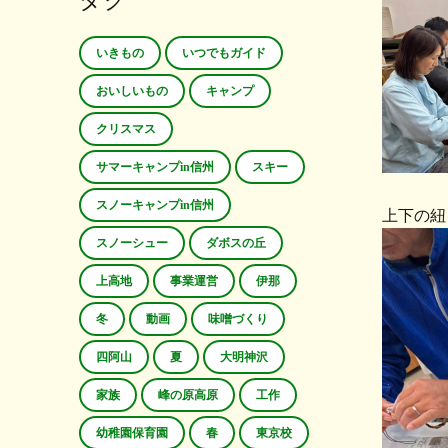
タグ
いきもの
いつでもガイド
おいしいもの
キャンプ
クリスマス
サマーキャンプin信州
スキー
スノーキャンプin信州
上下の紐
スノーシュー
ダボスの丘
上高地
事業運営
伊那
冬
動画
味噌づくり
四阿山
夏
大明神沢
家族
峰の原高原
工作
幼稚園保育園
春
東京校