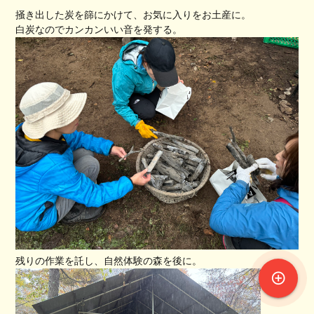
掻き出した炭を篩にかけて、お気に入りをお土産に。
白炭なのでカンカンいい音を発する。
残りの作業を託し、自然体験の森を後に。
control_point