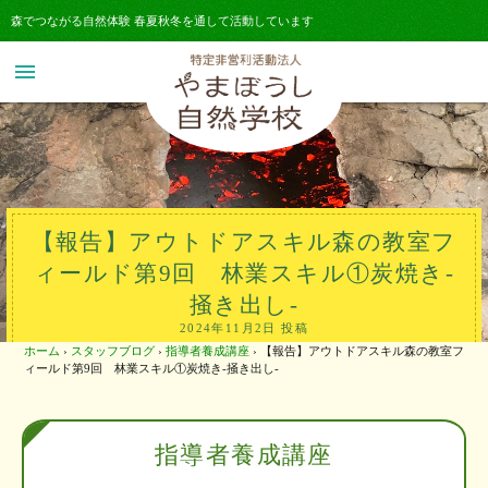
森でつながる自然体験 春夏秋冬を通して活動しています
menu
【報告】アウトドアスキル森の教室フ
ィールド第9回 林業スキル①炭焼き-
掻き出し-
2024年11月2日 投稿
ホーム
›
スタッフブログ
›
指導者養成講座
›
【報告】アウトドアスキル森の教室フ
ィールド第9回 林業スキル①炭焼き-掻き出し-
指導者養成講座