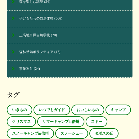
森を楽しむ講座
(34)
子どもたちの自然体験
(366)
上高地白樺自然学校
(20)
森林整備ボランティア
(47)
事業運営
(24)
タグ
いきもの
いつでもガイド
おいしいもの
キャンプ
クリスマス
サマーキャンプin信州
スキー
スノーキャンプin信州
スノーシュー
ダボスの丘