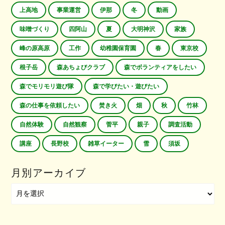
上高地
事業運営
伊那
冬
動画
味噌づくり
四阿山
夏
大明神沢
家族
峰の原高原
工作
幼稚園保育園
春
東京校
根子岳
森あちょびクラブ
森でボランティアをしたい
森でモリモリ遊び隊
森で学びたい・遊びたい
森の仕事を依頼したい
焚き火
畑
秋
竹林
自然体験
自然観察
菅平
親子
調査活動
講座
長野校
雑草イーター
雪
須坂
月別アーカイブ