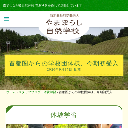
森でつながる自然体験 春夏秋冬を通して活動しています
menu
首都圏からの学校団体様、今期初受入
2020年9月17日 投稿
ホーム
›
スタッフブログ
›
体験学習
›
首都圏からの学校団体様、今期初受入
体験学習