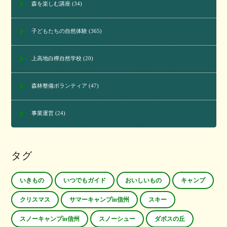
森を楽しむ講座
(34)
子どもたちの自然体験
(365)
上高地白樺自然学校
(20)
森林整備ボランティア
(47)
事業運営
(24)
タグ
いきもの
いつでもガイド
おいしいもの
キャンプ
クリスマス
サマーキャンプin信州
スキー
スノーキャンプin信州
スノーシュー
ダボスの丘