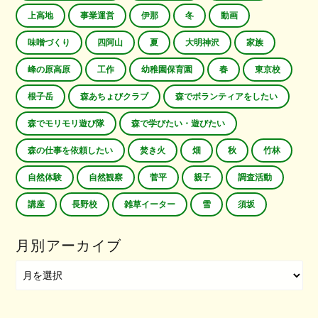
上高地
事業運営
伊那
冬
動画
味噌づくり
四阿山
夏
大明神沢
家族
峰の原高原
工作
幼稚園保育園
春
東京校
根子岳
森あちょびクラブ
森でボランティアをしたい
森でモリモリ遊び隊
森で学びたい・遊びたい
森の仕事を依頼したい
焚き火
畑
秋
竹林
自然体験
自然観察
菅平
親子
調査活動
講座
長野校
雑草イーター
雪
須坂
月別アーカイブ