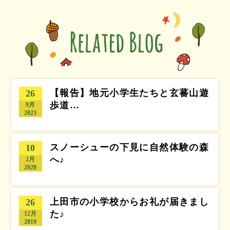
【報告】地元小学生たちと玄蕃山遊
26
歩道…
9月
2023
スノーシューの下見に自然体験の森
10
へ♪
2月
2020
上田市の小学校からお礼が届きまし
26
た♪
12月
2019