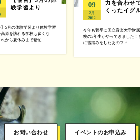
9
力を合わせ
09
験学習より
くったイグ
月
2月
3
2012
告】5月の体験学習より体験学習
今年も菅平に国立音楽大学附属
平高原を訪れる学校も多くな
校の5年生がやってきました！ 
れから夏休みまで繁忙...
に雪踏みをしたあのフィ...
お問い合わせ
イベントのお申込み