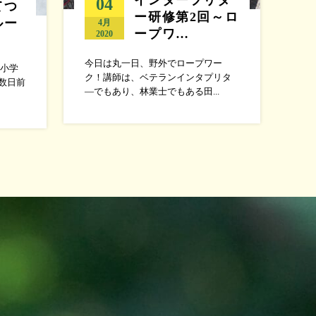
04
てつ
ー研修第2回～ロ
ルー
4月
ープワ…
2020
今日は丸一日、野外でロープワー
小学
ク！講師は、ベテランインタプリタ
数日前
―でもあり、林業士でもある田...