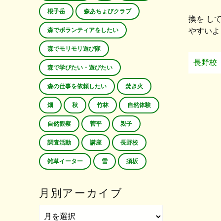
根子岳
森あちょびクラブ
換を し
森でボランティアをしたい
やすいよ
森でモリモリ遊び隊
長野校
森で学びたい・遊びたい
森の仕事を依頼したい
焚き火
畑
秋
竹林
自然体験
自然観察
菅平
親子
調査活動
講座
長野校
雑草イーター
雪
須坂
月別アーカイブ