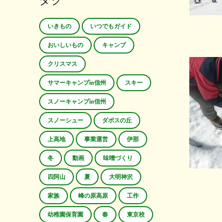
タグ
いきもの
いつでもガイド
おいしいもの
キャンプ
クリスマス
サマーキャンプin信州
スキー
スノーキャンプin信州
スノーシュー
ダボスの丘
上高地
事業運営
伊那
冬
動画
味噌づくり
四阿山
夏
大明神沢
家族
峰の原高原
工作
幼稚園保育園
春
東京校