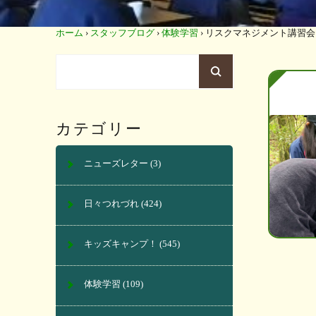
ホーム
›
スタッフブログ
›
体験学習
›
リスクマネジメント講習会
カテゴリー
ニューズレター
(3)
日々つれづれ
(424)
キッズキャンプ！
(545)
体験学習
(109)