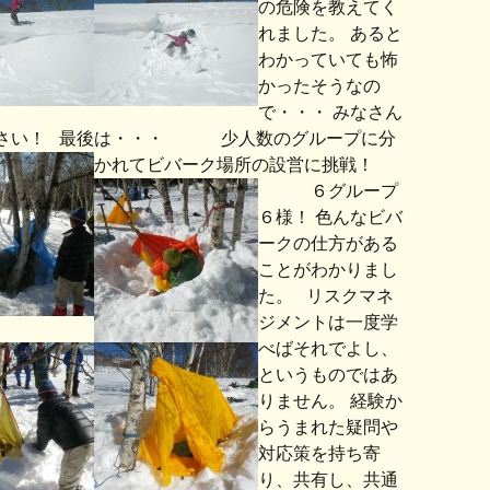
の危険を教えてく
れました。 あると
わかっていても怖
かったそうなの
で・・・ みなさん
さい！ 最後は・・・
少人数のグループに分
かれてビバーク場所の設営に挑戦！
６グループ
６様！ 色んなビバ
ークの仕方がある
ことがわかりまし
た。 リスクマネ
ジメントは一度学
べばそれでよし、
というものではあ
りません。 経験か
らうまれた疑問や
対応策を持ち寄
り、共有し、共通