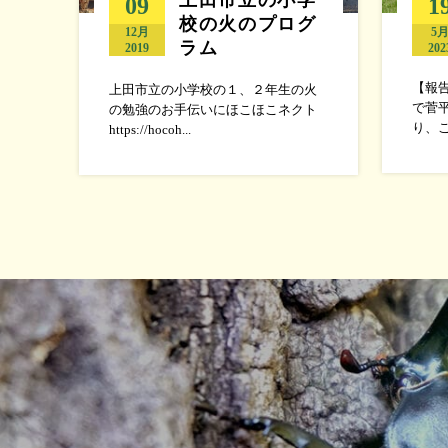
09
1
校の火のプログ
12月
5
ラム
2019
202
【報
上田市立の小学校の１、２年生の火
で菅
の勉強のお手伝いにほこほこネクト
り、こ
https://hocoh...