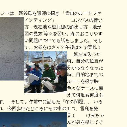
は、濱谷氏を講師に招き 「雪山のルートファ
インディング」
コンパスの使い
方、現在地や磁北線の割出し方、地形
図の見方 等々を習い、冬におこりやす
い問題についても話をしました。 そし
て、お昼をはさんで午後は外で実践！
道を見失った
時、自分の位置が
分からなくなった
時、目的地までの
ルートを探す時
色々なケースに備
えて何度も何度も
す。 そして、午前中に話した「冬の問題」。 いろ
れ、今回歩いたところにその中の１つ、雪庇を発
見！
けみちゃ
んが身を挺してそ