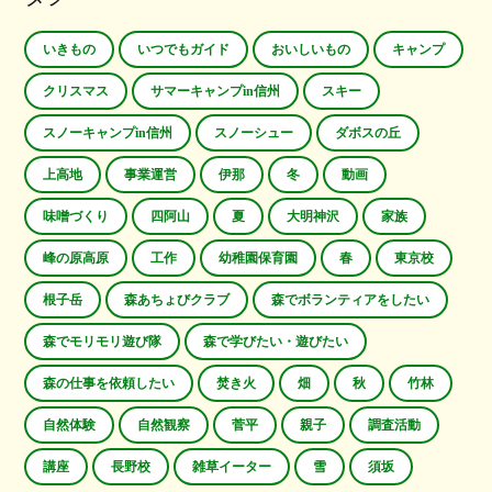
いきもの
いつでもガイド
おいしいもの
キャンプ
クリスマス
サマーキャンプin信州
スキー
スノーキャンプin信州
スノーシュー
ダボスの丘
上高地
事業運営
伊那
冬
動画
味噌づくり
四阿山
夏
大明神沢
家族
峰の原高原
工作
幼稚園保育園
春
東京校
根子岳
森あちょびクラブ
森でボランティアをしたい
森でモリモリ遊び隊
森で学びたい・遊びたい
森の仕事を依頼したい
焚き火
畑
秋
竹林
自然体験
自然観察
菅平
親子
調査活動
講座
長野校
雑草イーター
雪
須坂