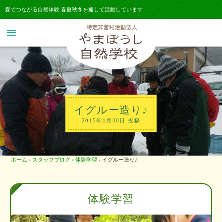
森でつながる自然体験 春夏秋冬を通して活動しています
menu
イグルー造り♪
2015年1月30日 投稿
ホーム
›
スタッフブログ
›
体験学習
›
イグルー造り♪
体験学習