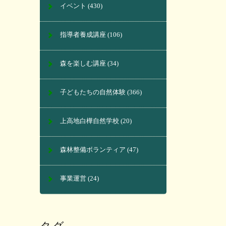
イベント
(430)
指導者養成講座
(106)
森を楽しむ講座
(34)
子どもたちの自然体験
(366)
上高地白樺自然学校
(20)
森林整備ボランティア
(47)
事業運営
(24)