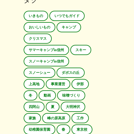
タグ
いきもの
いつでもガイド
おいしいもの
キャンプ
クリスマス
サマーキャンプin信州
スキー
スノーキャンプin信州
スノーシュー
ダボスの丘
上高地
事業運営
伊那
冬
動画
味噌づくり
四阿山
夏
大明神沢
家族
峰の原高原
工作
幼稚園保育園
春
東京校