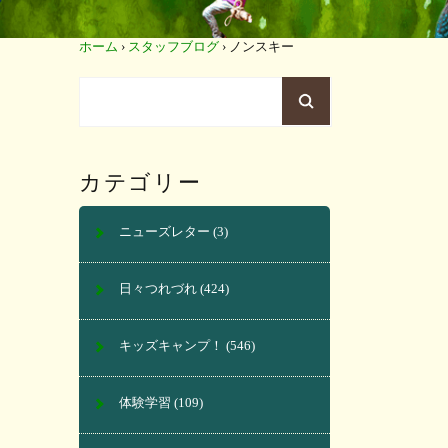
ホーム
›
スタッフブログ
›
ノンスキー
カテゴリー
ニューズレター
(3)
日々つれづれ
(424)
キッズキャンプ！
(546)
体験学習
(109)