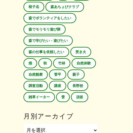
根子岳
森あちょびクラブ
森でボランティアをしたい
森でモリモリ遊び隊
森で学びたい・遊びたい
森の仕事を依頼したい
焚き火
畑
秋
竹林
自然体験
自然観察
菅平
親子
調査活動
講座
長野校
雑草イーター
雪
須坂
月別アーカイブ