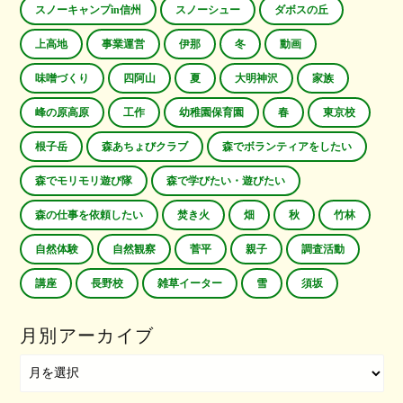
スノーキャンプin信州
スノーシュー
ダボスの丘
上高地
事業運営
伊那
冬
動画
味噌づくり
四阿山
夏
大明神沢
家族
峰の原高原
工作
幼稚園保育園
春
東京校
根子岳
森あちょびクラブ
森でボランティアをしたい
森でモリモリ遊び隊
森で学びたい・遊びたい
森の仕事を依頼したい
焚き火
畑
秋
竹林
自然体験
自然観察
菅平
親子
調査活動
講座
長野校
雑草イーター
雪
須坂
月別アーカイブ