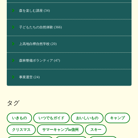
森を楽しむ講座
(34)
子どもたちの自然体験
(366)
上高地白樺自然学校
(20)
森林整備ボランティア
(47)
事業運営
(24)
タグ
いきもの
いつでもガイド
おいしいもの
キャンプ
クリスマス
サマーキャンプin信州
スキー