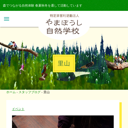
森でつながる自然体験 春夏秋冬を通して活動しています
menu
里山
ホーム
›
スタッフブログ
›
里山
イベント