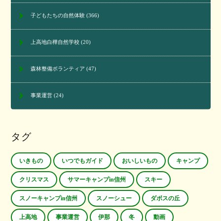
子どもたちの自然体験
(366)
上高地白樺自然学校
(20)
森林整備ボランティア
(47)
事業運営
(24)
タグ
いきもの
いつでもガイド
おいしいもの
キャンプ
クリスマス
サマーキャンプin信州
スキー
スノーキャンプin信州
スノーシュー
ダボスの丘
上高地
事業運営
伊那
冬
動画