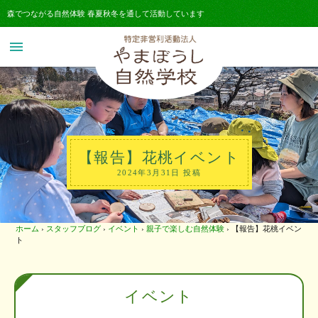
森でつながる自然体験 春夏秋冬を通して活動しています
menu
【報告】花桃イベント
2024年3月31日 投稿
ホーム
›
スタッフブログ
›
イベント
›
親子で楽しむ自然体験
›
【報告】花桃イベン
ト
イベント