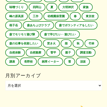
味噌づくり
四阿山
夏
大明神沢
家族
峰の原高原
工作
幼稚園保育園
春
東京校
根子岳
森あちょびクラブ
森でボランティアをしたい
森でモリモリ遊び隊
森で学びたい・遊びたい
森の仕事を依頼したい
焚き火
畑
秋
竹林
自然体験
自然観察
菅平
親子
調査活動
講座
長野校
雑草イーター
雪
須坂
月別アーカイブ