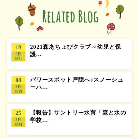
2021森あちょびクラブ～幼児と保
19
護…
9月
2021
パワースポット戸隠へ♪スノーシュ
08
ーハ…
3月
2015
【報告】サントリー水育「森と水の
25
学校…
8月
2024