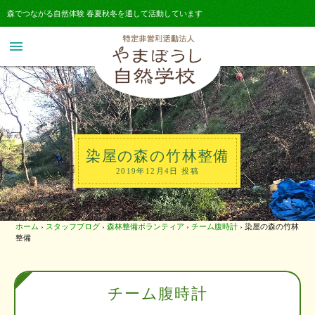
森でつながる自然体験 春夏秋冬を通して活動しています
menu
染屋の森の竹林整備
2019年12月4日 投稿
ホーム
›
スタッフブログ
›
森林整備ボランティア
›
チーム腹時計
›
染屋の森の竹林
整備
チーム腹時計