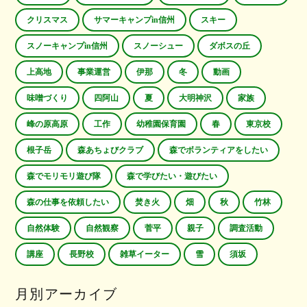
クリスマス
サマーキャンプin信州
スキー
スノーキャンプin信州
スノーシュー
ダボスの丘
上高地
事業運営
伊那
冬
動画
味噌づくり
四阿山
夏
大明神沢
家族
峰の原高原
工作
幼稚園保育園
春
東京校
根子岳
森あちょびクラブ
森でボランティアをしたい
森でモリモリ遊び隊
森で学びたい・遊びたい
森の仕事を依頼したい
焚き火
畑
秋
竹林
自然体験
自然観察
菅平
親子
調査活動
講座
長野校
雑草イーター
雪
須坂
月別アーカイブ