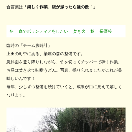
合言葉は
「楽しく作業、腹が減ったら釜の飯！」
冬
森でボランティアをしたい
焚き火
秋
長野校
臨時の「チーム腹時計」
上田の町中にある、染屋の森の整備です。
急斜面を登り降りしながら、竹を切ってチッパーで砕く作業。
お昼は焚き火で味噌うどん。写真、採り忘れましたがこれが美
味しいんです！
毎年、少しずつ整備を続けていくと、成果が目に見えて嬉しく
なります。