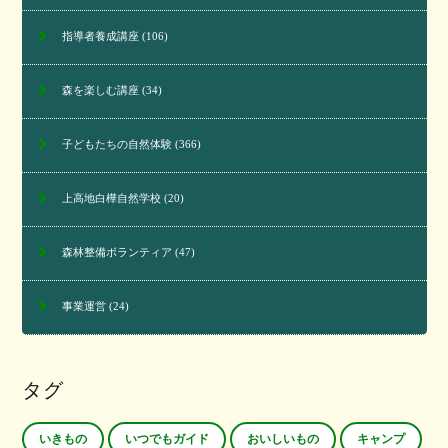
指導者養成講座
(106)
森を楽しむ講座
(34)
子どもたちの自然体験
(366)
上高地白樺自然学校
(20)
森林整備ボランティア
(47)
事業運営
(24)
タグ
いきもの
いつでもガイド
おいしいもの
キャンプ