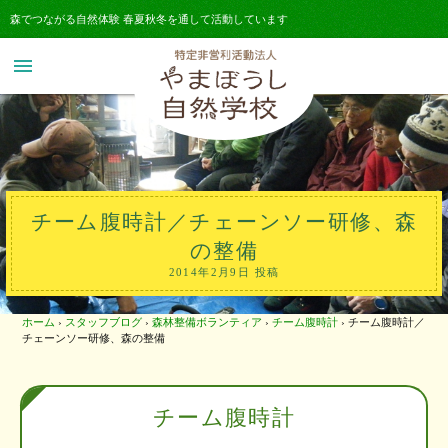
森でつながる自然体験 春夏秋冬を通して活動しています
menu
チーム腹時計／チェーンソー研修、森
の整備
2014年2月9日 投稿
ホーム
›
スタッフブログ
›
森林整備ボランティア
›
チーム腹時計
›
チーム腹時計／
チェーンソー研修、森の整備
チーム腹時計