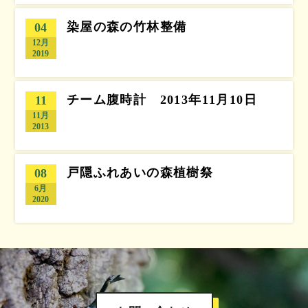
染屋の森の竹林整備
04
12月
2019
チーム腹時計 2013年11月10日
11
11月
2013
戸隠ふれあいの森植樹祭
08
6月
2020