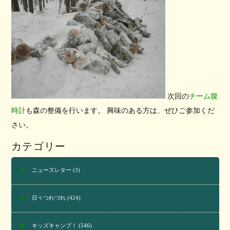
次回の
チーム腹
時計
も森の整備を行います。 興味のある方は、ぜひご参加くだ
さい。
カテゴリー
ニューズレター
(3)
日々つれづれ
(424)
キッズキャンプ！
(546)