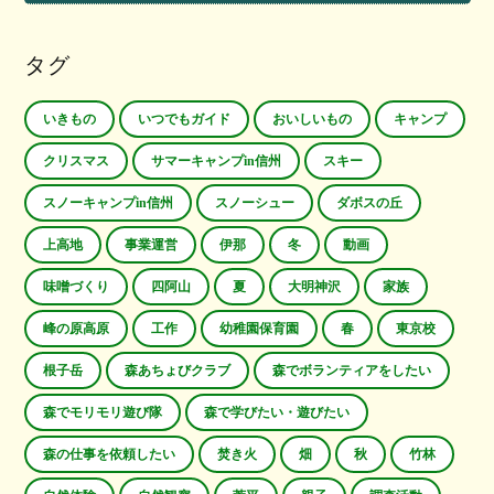
タグ
いきもの
いつでもガイド
おいしいもの
キャンプ
クリスマス
サマーキャンプin信州
スキー
スノーキャンプin信州
スノーシュー
ダボスの丘
上高地
事業運営
伊那
冬
動画
味噌づくり
四阿山
夏
大明神沢
家族
峰の原高原
工作
幼稚園保育園
春
東京校
根子岳
森あちょびクラブ
森でボランティアをしたい
森でモリモリ遊び隊
森で学びたい・遊びたい
森の仕事を依頼したい
焚き火
畑
秋
竹林