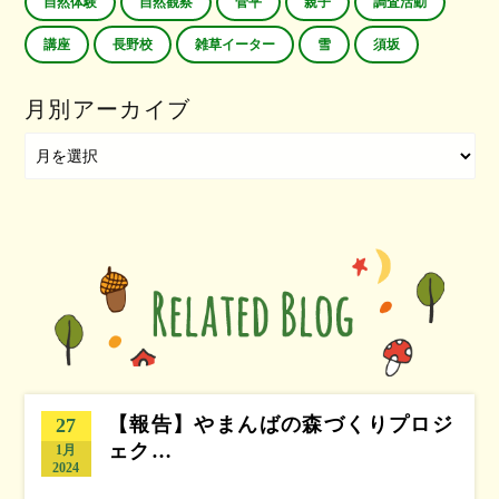
自然体験
自然観察
菅平
親子
調査活動
講座
長野校
雑草イーター
雪
須坂
月別アーカイブ
【報告】やまんばの森づくりプロジ
27
ェク…
1月
2024