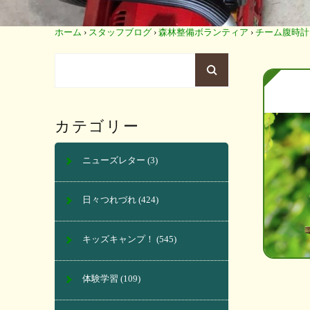
ホーム
›
スタッフブログ
›
森林整備ボランティア
›
チーム腹時計
カテゴリー
ニューズレター
(3)
日々つれづれ
(424)
キッズキャンプ！
(545)
体験学習
(109)