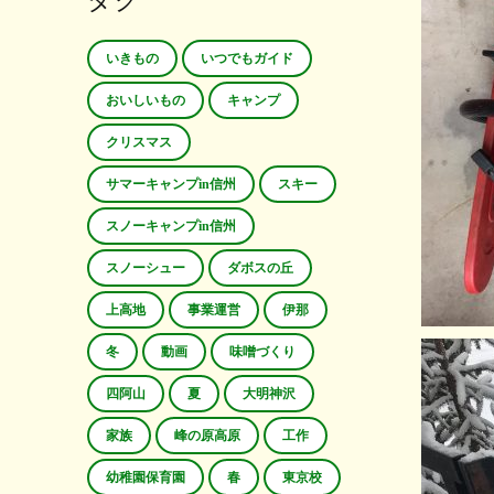
タグ
いきもの
いつでもガイド
おいしいもの
キャンプ
クリスマス
サマーキャンプin信州
スキー
スノーキャンプin信州
スノーシュー
ダボスの丘
上高地
事業運営
伊那
冬
動画
味噌づくり
四阿山
夏
大明神沢
家族
峰の原高原
工作
幼稚園保育園
春
東京校