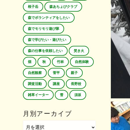
根子岳
森あちょびクラブ
森でボランティアをしたい
森でモリモリ遊び隊
森で学びたい・遊びたい
森の仕事を依頼したい
焚き火
畑
秋
竹林
自然体験
自然観察
菅平
親子
調査活動
講座
長野校
雑草イーター
雪
須坂
月別アーカイブ