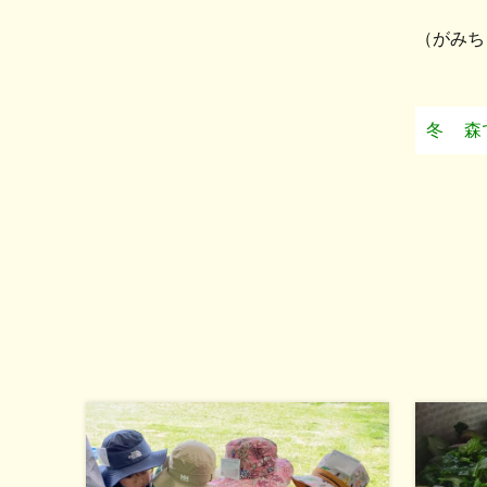
（がみち
冬
森