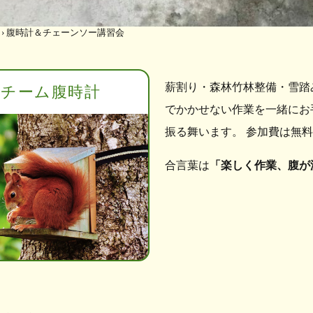
›
腹時計＆チェーンソー講習会
薪割り・森林竹林整備・雪踏
チーム腹時計
でかかせない作業を一緒にお
振る舞います。 参加費は無
合言葉は
「楽しく作業、腹が