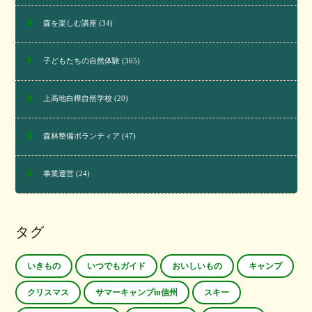
森を楽しむ講座
(34)
子どもたちの自然体験
(365)
上高地白樺自然学校
(20)
森林整備ボランティア
(47)
事業運営
(24)
タグ
いきもの
いつでもガイド
おいしいもの
キャンプ
クリスマス
サマーキャンプin信州
スキー