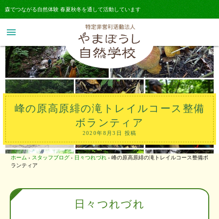
森でつながる自然体験 春夏秋冬を通して活動しています
menu
峰の原高原緋の滝トレイルコース整備
ボランティア
2020年8月3日 投稿
ホーム
›
スタッフブログ
›
日々つれづれ
›
峰の原高原緋の滝トレイルコース整備ボ
ランティア
日々つれづれ