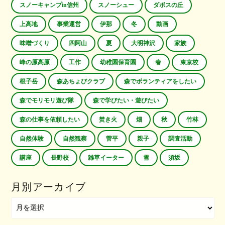
スノーキャンプin信州
スノーシュー
ダボスの丘
上高地
事業運営
伊那
冬
動画
味噌づくり
四阿山
夏
大明神沢
家族
峰の原高原
工作
幼稚園保育園
春
東京校
根子岳
森あちょびクラブ
森でボランティアをしたい
森でモリモリ遊び隊
森で学びたい・遊びたい
森の仕事を依頼したい
焚き火
畑
秋
竹林
自然体験
自然観察
菅平
親子
調査活動
講座
長野校
雑草イーター
雪
須坂
月別アーカイブ