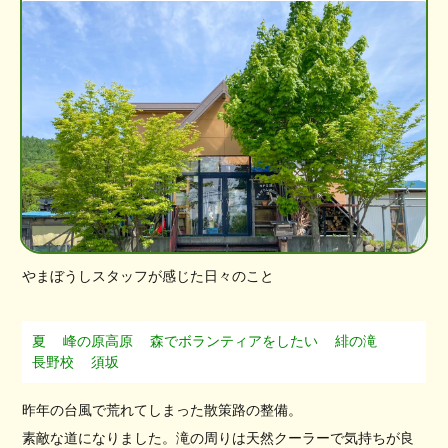
やまぼうしスタッフが感じた日々のこと
夏
峰の原高原
森でボランティアをしたい
緋の滝
長野校
須坂
昨年の台風で荒れてしまった散策路の整備。
素敵な道になりました。滝の周りは天然クーラーで気持ちが良