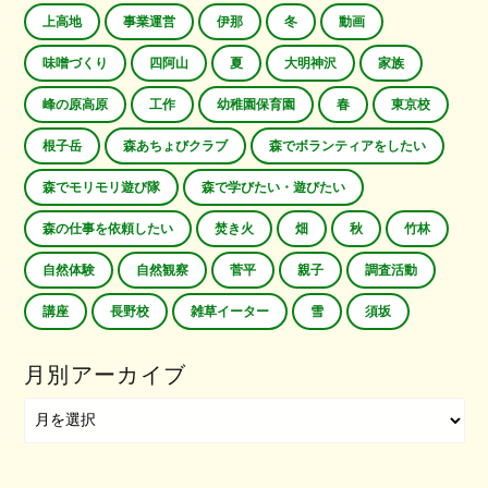
上高地
事業運営
伊那
冬
動画
味噌づくり
四阿山
夏
大明神沢
家族
峰の原高原
工作
幼稚園保育園
春
東京校
根子岳
森あちょびクラブ
森でボランティアをしたい
森でモリモリ遊び隊
森で学びたい・遊びたい
森の仕事を依頼したい
焚き火
畑
秋
竹林
自然体験
自然観察
菅平
親子
調査活動
講座
長野校
雑草イーター
雪
須坂
月別アーカイブ