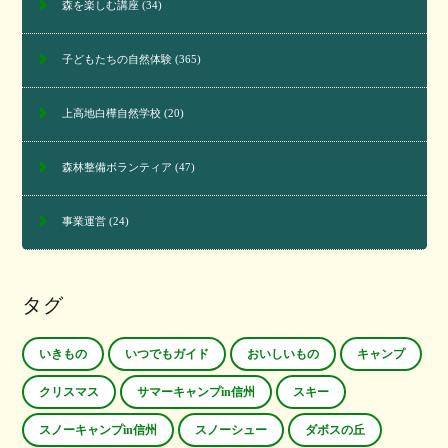
森を楽しむ講座
(34)
子どもたちの自然体験
(365)
上高地白樺自然学校
(20)
森林整備ボランティア
(47)
事業運営
(24)
タグ
いきもの
いつでもガイド
おいしいもの
キャンプ
クリスマス
サマーキャンプin信州
スキー
スノーキャンプin信州
スノーシュー
ダボスの丘