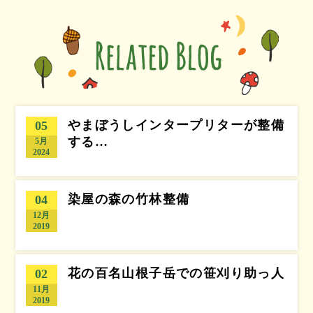
やまぼうしインタープリターが整備
05
する…
5月
2024
染屋の森の竹林整備
04
12月
2019
花の百名山根子岳での笹刈り助っ人
02
11月
2019