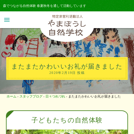
森でつながる自然体験 春夏秋冬を通して活動しています
menu
またまたかわいいお礼が届きました
2020年2月19日 投稿
ホーム
›
スタッフブログ
›
日々つれづれ
›
またまたかわいいお礼が届きました
子どもたちの自然体験