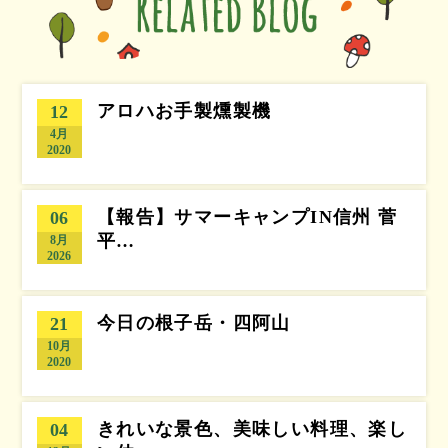
アロハお手製燻製機
12
4月
2020
【報告】サマーキャンプIN信州 菅
06
平…
8月
2026
今日の根子岳・四阿山
21
10月
2020
きれいな景色、美味しい料理、楽し
04