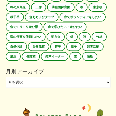
峰の原高原
工作
幼稚園保育園
春
東京校
根子岳
森あちょびクラブ
森でボランティアをしたい
森でモリモリ遊び隊
森で学びたい・遊びたい
森の仕事を依頼したい
焚き火
畑
秋
竹林
自然体験
自然観察
菅平
親子
調査活動
講座
長野校
雑草イーター
雪
須坂
月別アーカイブ