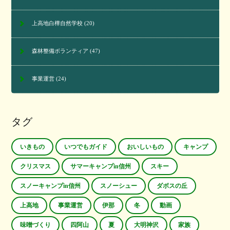
上高地白樺自然学校
(20)
森林整備ボランティア
(47)
事業運営
(24)
タグ
いきもの
いつでもガイド
おいしいもの
キャンプ
クリスマス
サマーキャンプin信州
スキー
スノーキャンプin信州
スノーシュー
ダボスの丘
上高地
事業運営
伊那
冬
動画
味噌づくり
四阿山
夏
大明神沢
家族