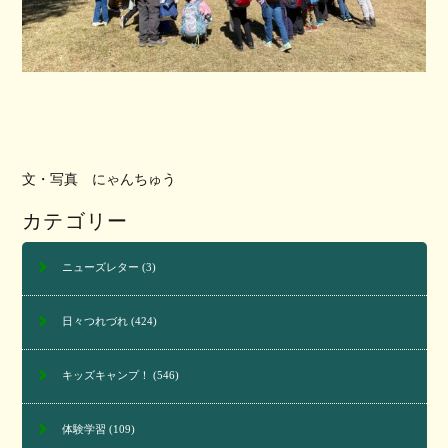
文・写真 にゃんちゅう
カテゴリー
ニューズレター
(3)
日々つれづれ
(424)
キッズキャンプ！
(546)
体験学習
(109)