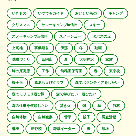
いきもの
いつでもガイド
おいしいもの
キャンプ
クリスマス
サマーキャンプin信州
スキー
スノーキャンプin信州
スノーシュー
ダボスの丘
上高地
事業運営
伊那
冬
動画
味噌づくり
四阿山
夏
大明神沢
家族
峰の原高原
工作
幼稚園保育園
春
東京校
根子岳
森あちょびクラブ
森でボランティアをしたい
森でモリモリ遊び隊
森で学びたい・遊びたい
森の仕事を依頼したい
焚き火
畑
秋
竹林
自然体験
自然観察
菅平
親子
調査活動
講座
長野校
雑草イーター
雪
須坂