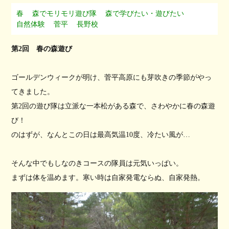
春
森でモリモリ遊び隊
森で学びたい・遊びたい
自然体験
菅平
長野校
第2回 春の森遊び
ゴールデンウィークが明け、菅平高原にも芽吹きの季節がやっ
てきました。
第2回の遊び隊は立派な一本松がある森で、さわやかに春の森遊
び！
のはずが、なんとこの日は最高気温10度、冷たい風が…
そんな中でもしなのきコースの隊員は元気いっぱい。
まずは体を温めます。寒い時は自家発電ならぬ、自家発熱。