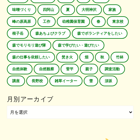
味噌づくり
四阿山
夏
大明神沢
家族
峰の原高原
工作
幼稚園保育園
春
東京校
根子岳
森あちょびクラブ
森でボランティアをしたい
森でモリモリ遊び隊
森で学びたい・遊びたい
森の仕事を依頼したい
焚き火
畑
秋
竹林
自然体験
自然観察
菅平
親子
調査活動
講座
長野校
雑草イーター
雪
須坂
月別アーカイブ