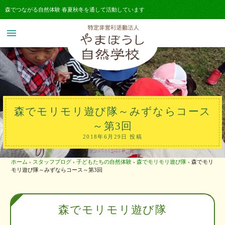
森でつながる自然体験 春夏秋冬を通して活動しています
menu
森でモリモリ遊び隊～みずならコース
～第3回
2018年6月29日 投稿
ホーム
›
スタッフブログ
›
子どもたちの自然体験
›
森でモリモリ遊び隊
›
森でモリ
モリ遊び隊～みずならコース～第3回
森でモリモリ遊び隊