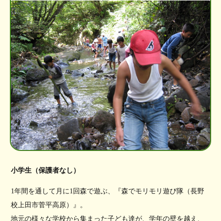
小学生（保護者なし）
1年間を通して月に1回森で遊ぶ、『森でモリモリ遊び隊（長野
校上田市菅平高原）』。
地元の様々な学校から集まった子ども達が、学年の壁を越え、