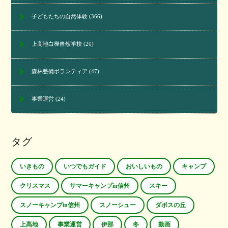
子どもたちの自然体験
(366)
上高地白樺自然学校
(20)
森林整備ボランティア
(47)
事業運営
(24)
タグ
いきもの
いつでもガイド
おいしいもの
キャンプ
クリスマス
サマーキャンプin信州
スキー
スノーキャンプin信州
スノーシュー
ダボスの丘
上高地
事業運営
伊那
冬
動画