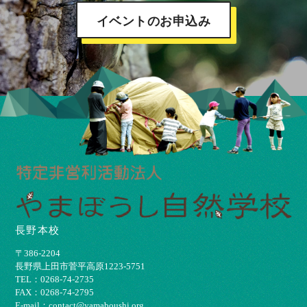
イベントのお申込み
長野本校
〒386-2204
⻑野県上⽥市菅平⾼原1223-5751
TEL：0268-74-2735
FAX：0268-74-2795
E-mail：contact@yamaboushi.org