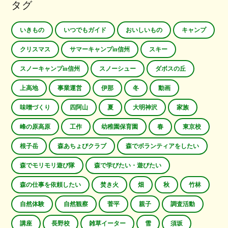
タグ
いきもの
いつでもガイド
おいしいもの
キャンプ
クリスマス
サマーキャンプin信州
スキー
スノーキャンプin信州
スノーシュー
ダボスの丘
上高地
事業運営
伊那
冬
動画
味噌づくり
四阿山
夏
大明神沢
家族
峰の原高原
工作
幼稚園保育園
春
東京校
根子岳
森あちょびクラブ
森でボランティアをしたい
森でモリモリ遊び隊
森で学びたい・遊びたい
森の仕事を依頼したい
焚き火
畑
秋
竹林
自然体験
自然観察
菅平
親子
調査活動
講座
長野校
雑草イーター
雪
須坂