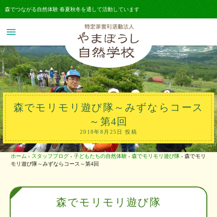
森でつながる自然体験 春夏秋冬を通して活動しています
menu
森でモリモリ遊び隊～みずならコース
～第4回
2018年8月25日 投稿
ホーム
›
スタッフブログ
›
子どもたちの自然体験
›
森でモリモリ遊び隊
›
森でモリ
モリ遊び隊～みずならコース～第4回
森でモリモリ遊び隊