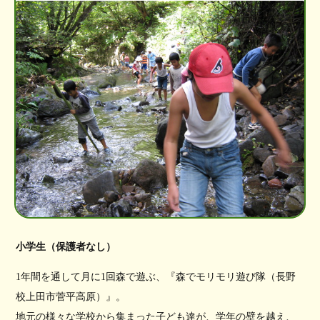
小学生（保護者なし）
1年間を通して月に1回森で遊ぶ、『森でモリモリ遊び隊（長野
校上田市菅平高原）』。
地元の様々な学校から集まった子ども達が、学年の壁を越え、