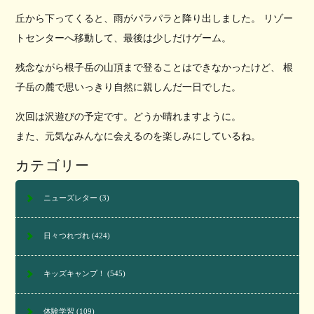
丘から下ってくると、雨がパラパラと降り出しました。 リゾー
トセンターへ移動して、最後は少しだけゲーム。
残念ながら根子岳の山頂まで登ることはできなかったけど、 根
子岳の麓で思いっきり自然に親しんだ一日でした。
次回は沢遊びの予定です。どうか晴れますように。
また、元気なみんなに会えるのを楽しみにしているね。
カテゴリー
ニューズレター
(3)
日々つれづれ
(424)
キッズキャンプ！
(545)
体験学習
(109)