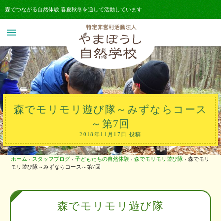
森でつながる自然体験 春夏秋冬を通して活動しています
menu
森でモリモリ遊び隊～みずならコース
～第7回
2018年11月17日 投稿
ホーム
›
スタッフブログ
›
子どもたちの自然体験
›
森でモリモリ遊び隊
›
森でモリ
モリ遊び隊～みずならコース～第7回
森でモリモリ遊び隊