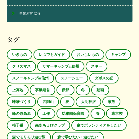
事業運営
(24)
タグ
いきもの
いつでもガイド
おいしいもの
キャンプ
クリスマス
サマーキャンプin信州
スキー
スノーキャンプin信州
スノーシュー
ダボスの丘
上高地
事業運営
伊那
冬
動画
味噌づくり
四阿山
夏
大明神沢
家族
峰の原高原
工作
幼稚園保育園
春
東京校
根子岳
森あちょびクラブ
森でボランティアをしたい
森でモリモリ遊び隊
森で学びたい・遊びたい