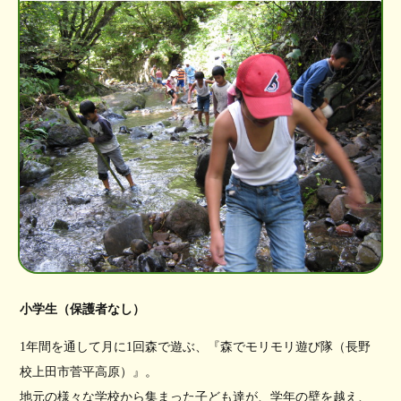
小学生（保護者なし）
1年間を通して月に1回森で遊ぶ、『森でモリモリ遊び隊（長野
校上田市菅平高原）』。
地元の様々な学校から集まった子ども達が、学年の壁を越え、