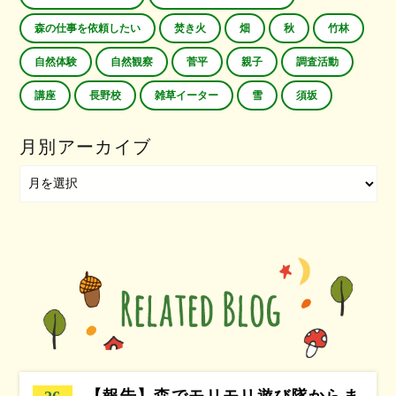
森の仕事を依頼したい
焚き火
畑
秋
竹林
自然体験
自然観察
菅平
親子
調査活動
講座
長野校
雑草イーター
雪
須坂
月別アーカイブ