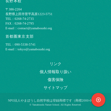
長野本校
〒386-2204
⻑野県上⽥市菅平⾼原1223-5751
TEL：0268-74-2735
FAX：0268-74-2795
E-mail：contact@yamaboushi.org
首都圏東京支部
TEL：090-5338-5741
E-mail：tokyo@yamaboushi.org
リンク
個⼈情報取り扱い
傷害保険
サイトマップ
control_point
NPO法⼈やまぼうし⾃然学校は登録商標です（商標2000-009695）
© Yamaboushi Nature School. All Rights Reserved.