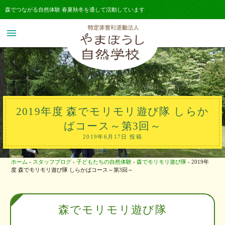
森でつながる自然体験 春夏秋冬を通して活動しています
menu
2019年度 森でモリモリ遊び隊 しらか
ばコース～第3回～
2019年6月17日 投稿
ホーム
›
スタッフブログ
›
子どもたちの自然体験
›
森でモリモリ遊び隊
›
2019年
度 森でモリモリ遊び隊 しらかばコース～第3回～
森でモリモリ遊び隊