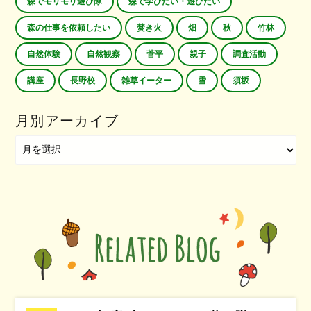
森でモリモリ遊び隊
森で学びたい・遊びたい
森の仕事を依頼したい
焚き火
畑
秋
竹林
自然体験
自然観察
菅平
親子
調査活動
講座
長野校
雑草イーター
雪
須坂
月別アーカイブ