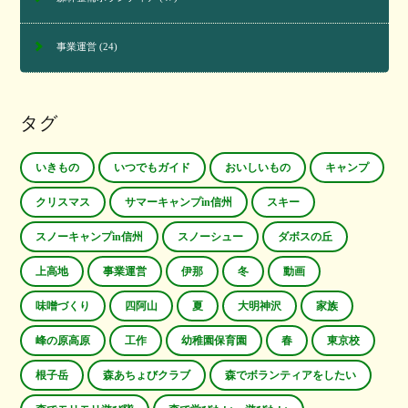
事業運営
(24)
タグ
いきもの
いつでもガイド
おいしいもの
キャンプ
クリスマス
サマーキャンプin信州
スキー
スノーキャンプin信州
スノーシュー
ダボスの丘
上高地
事業運営
伊那
冬
動画
味噌づくり
四阿山
夏
大明神沢
家族
峰の原高原
工作
幼稚園保育園
春
東京校
根子岳
森あちょびクラブ
森でボランティアをしたい