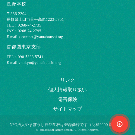
長野本校
〒386-2204
⻑野県上⽥市菅平⾼原1223-5751
TEL：0268-74-2735
FAX：0268-74-2795
E-mail：contact@yamaboushi.org
首都圏東京支部
TEL：090-5338-5741
E-mail：tokyo@yamaboushi.org
リンク
個⼈情報取り扱い
傷害保険
サイトマップ
control_point
NPO法⼈やまぼうし⾃然学校は登録商標です（商標2000-009695）
© Yamaboushi Nature School. All Rights Reserved.