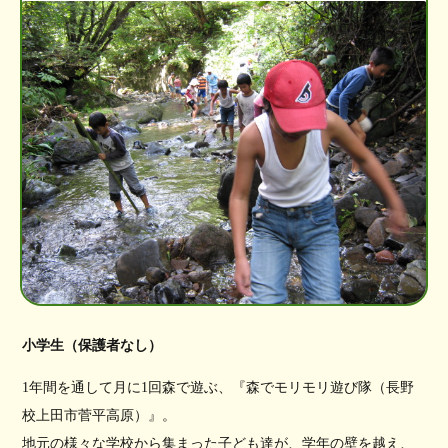
小学生（保護者なし）
1年間を通して月に1回森で遊ぶ、『森でモリモリ遊び隊（長野
校上田市菅平高原）』。
地元の様々な学校から集まった子ども達が、学年の壁を越え、