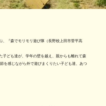
遊ぶ、『森でモリモリ遊び隊（長野校上田市菅平高
た子ども達が、学年の壁を越え、親からも離れて森
季節を感じながら外で遊びまくりたい子ども達、あつ