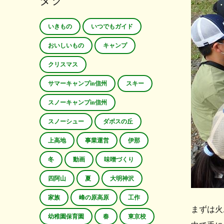
タグ
いきもの
いつでもガイド
おいしいもの
キャンプ
クリスマス
サマーキャンプin信州
スキー
スノーキャンプin信州
スノーシュー
ダボスの丘
上高地
事業運営
伊那
冬
動画
味噌づくり
四阿山
夏
大明神沢
家族
峰の原高原
工作
まずは火
幼稚園保育園
春
東京校