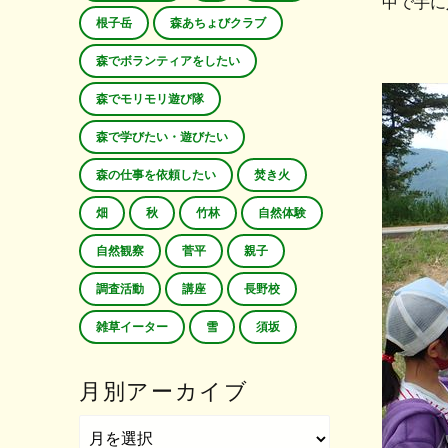
中で手に
根子岳
森あちょびクラブ
森でボランティアをしたい
森でモリモリ遊び隊
森で学びたい・遊びたい
森の仕事を依頼したい
焚き火
畑
秋
竹林
自然体験
自然観察
菅平
親子
調査活動
講座
長野校
雑草イーター
雪
須坂
月別アーカイブ