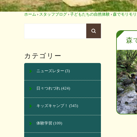
ホーム
›
スタッフブログ
›
子どもたちの自然体験
›
森でモリモリ
森
カテゴリー
ニューズレター
(3)
日々つれづれ
(424)
キッズキャンプ！
(545)
体験学習
(109)