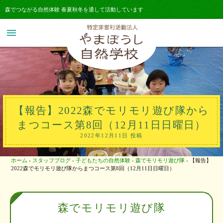
森でつながる自然体験 春夏秋冬を通して活動しています
menu
【報告】2022森でモリモリ遊び隊から
まつコース第8回（12月11日日曜日）
2022年12月11日 投稿
ホーム
›
スタッフブログ
›
子どもたちの自然体験
›
森でモリモリ遊び隊
›
【報告】
2022森でモリモリ遊び隊からまつコース第8回（12月11日日曜日）
森でモリモリ遊び隊