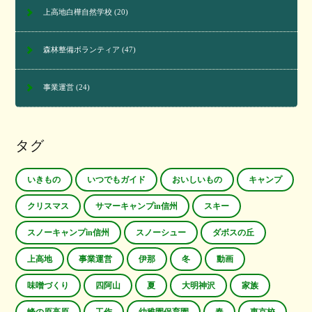
上高地白樺自然学校
(20)
森林整備ボランティア
(47)
事業運営
(24)
タグ
いきもの
いつでもガイド
おいしいもの
キャンプ
クリスマス
サマーキャンプin信州
スキー
スノーキャンプin信州
スノーシュー
ダボスの丘
上高地
事業運営
伊那
冬
動画
味噌づくり
四阿山
夏
大明神沢
家族