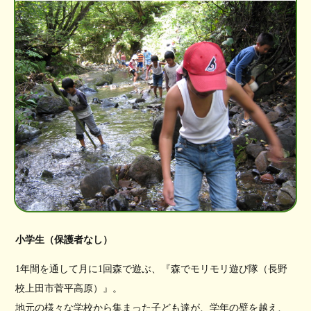
小学生（保護者なし）
1年間を通して月に1回森で遊ぶ、『森でモリモリ遊び隊（長野
校上田市菅平高原）』。
地元の様々な学校から集まった子ども達が、学年の壁を越え、