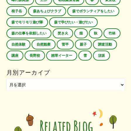
峰の原高原
工作
幼稚園保育園
春
東京校
根子岳
森あちょびクラブ
森でボランティアをしたい
森でモリモリ遊び隊
森で学びたい・遊びたい
森の仕事を依頼したい
焚き火
畑
秋
竹林
自然体験
自然観察
菅平
親子
調査活動
講座
長野校
雑草イーター
雪
須坂
月別アーカイブ