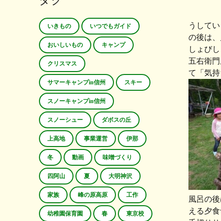
タグ
うしてい
いきもの
いつでもガイド
の後は、
おいしいもの
キャンプ
しょびし
五右衛門
クリスマス
て「気持
サマーキャンプin信州
スキー
スノーキャンプin信州
スノーシュー
ダボスの丘
上高地
事業運営
伊那
冬
動画
味噌づくり
四阿山
夏
大明神沢
家族
峰の原高原
工作
風呂の後
える夕食
幼稚園保育園
春
東京校