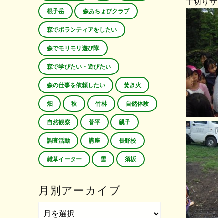
千切りサ
根子岳
森あちょびクラブ
森でボランティアをしたい
森でモリモリ遊び隊
森で学びたい・遊びたい
森の仕事を依頼したい
焚き火
畑
秋
竹林
自然体験
自然観察
菅平
親子
調査活動
講座
長野校
雑草イーター
雪
須坂
月別アーカイブ