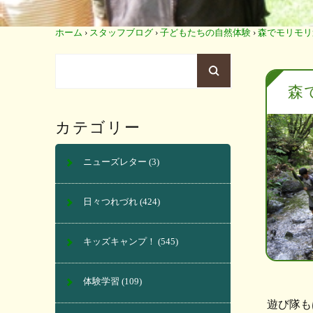
ホーム
›
スタッフブログ
›
子どもたちの自然体験
›
森でモリモリ
森
カテゴリー
ニューズレター
(3)
日々つれづれ
(424)
キッズキャンプ！
(545)
体験学習
(109)
遊び隊も