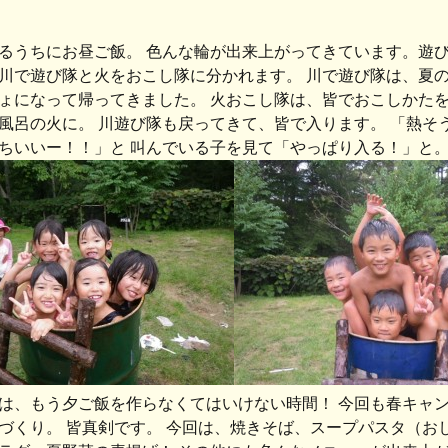
るうちにお昼ご飯。 色んな輪が出来上がってきています。遊
川で遊び隊と火をおこし隊に分かれます。 川で遊び隊は、夏
ょになって帰ってきました。 火おこし隊は、皆でおこしかたを
風呂の火に。 川遊び隊も戻ってきて、皆で入ります。 「熱そ
ちいいー！！」と 叫んでいる子を見て「やっぱり入る！」と。
は、もう夕ご飯を作らなくてはいけない時間！ 今回も春キャ
づくり。 皆真剣です。 今回は、焼きそば、スープパスタ（お