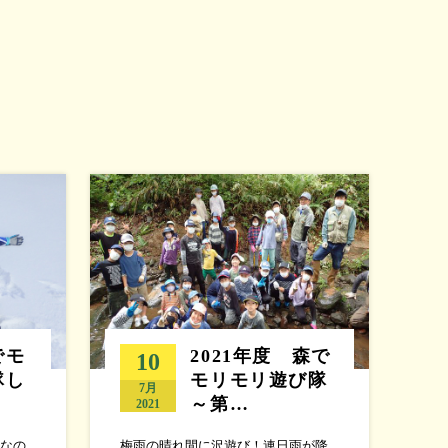
でモ
2021年度 森で
10
隊し
モリモリ遊び隊
7月
～第…
2021
なの
梅雨の晴れ間に沢遊び！連日雨が降