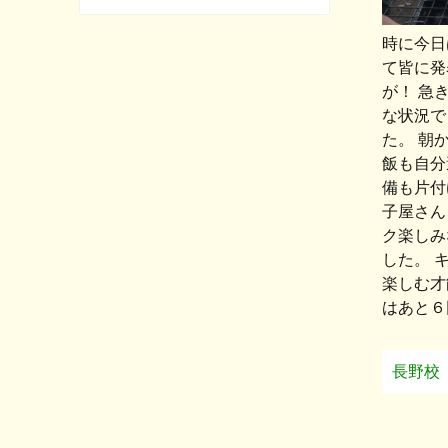
時に今日
て皆に発
が！ 急
な状況で
た。 朝
飯も自分
備も片付
子屋さん
ク楽しみ
した。 
楽しむ才
はあと６
長野校