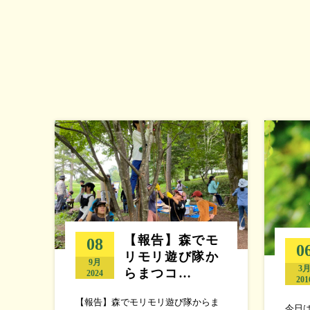
【報告】森でモ
08
0
リモリ遊び隊か
9月
3
らまつコ…
2024
201
【報告】森でモリモリ遊び隊からま
今日