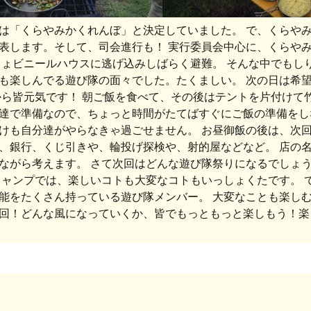
は「くらやみかくれんぼ」と決定していました。 で、くらやみ
表します。そして、司会進行も！ 実行委員会中心に、くらやみ
きょビニールハウスに逃げ込みしばらく避難。 そんな中でもし
も楽しんでる遊び隊の面々でした。たくましい。 次の日は希
から皆元気です！ 朝ご飯を食べて、その後はテントを片付けて
達で準備なので、ちょっと時間がたてばすぐにご飯の準備をしな
けも自分達がやらなきゃ過ごせません。 お昼御飯の後は、次回
、銀行、くじ引きや、輪投げ探検や、射的屋などなど。 店の
ながら考えます。 さて次回はどんな遊び隊祭りになるでしょう
キャンプでは、楽しいコトも大変なコトもいっしょくたです。 
能をたくさん持っている遊び隊メンバー。 大変なことも楽しむ
回！どんな風になっていくか、皆でもっともっと楽しもう！楽