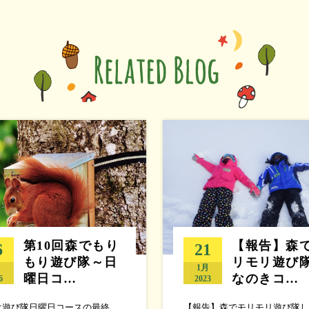
第10回森でもり
【報告】森
6
21
もり遊び隊～日
リモリ遊び
月
1月
曜日コ…
なのきコ…
6
2023
は遊び隊日曜日コースの最終
【報告】森でモリモリ遊び隊し