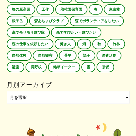
峰の原高原
工作
幼稚園保育園
春
東京校
根子岳
森あちょびクラブ
森でボランティアをしたい
森でモリモリ遊び隊
森で学びたい・遊びたい
森の仕事を依頼したい
焚き火
畑
秋
竹林
自然体験
自然観察
菅平
親子
調査活動
講座
長野校
雑草イーター
雪
須坂
月別アーカイブ