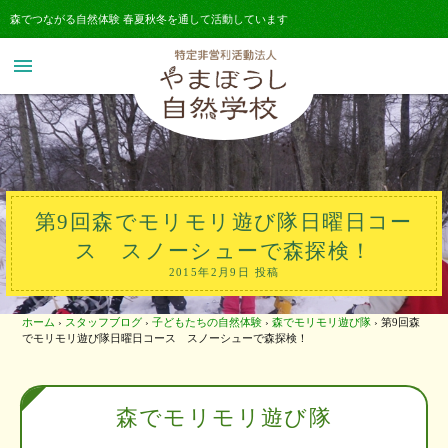
森でつながる自然体験 春夏秋冬を通して活動しています
menu
第9回森でモリモリ遊び隊日曜日コー
ス スノーシューで森探検！
2015年2月9日 投稿
ホーム
›
スタッフブログ
›
子どもたちの自然体験
›
森でモリモリ遊び隊
›
第9回森
でモリモリ遊び隊日曜日コース スノーシューで森探検！
森でモリモリ遊び隊