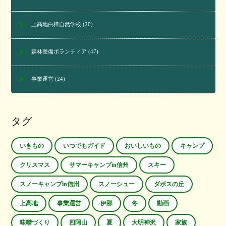
上高地白樺自然学校
(20)
森林整備ボランティア
(47)
事業運営
(24)
タグ
いきもの
いつでもガイド
おいしいもの
キャンプ
クリスマス
サマーキャンプin信州
スキー
スノーキャンプin信州
スノーシュー
ダボスの丘
上高地
事業運営
伊那
冬
動画
味噌づくり
四阿山
夏
大明神沢
家族