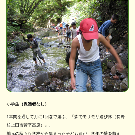
小学生（保護者なし）
1年間を通して月に1回森で遊ぶ、『森でモリモリ遊び隊（長野
校上田市菅平高原）』。
地元の様々な学校から集まった子ども達が、学年の壁を越え、