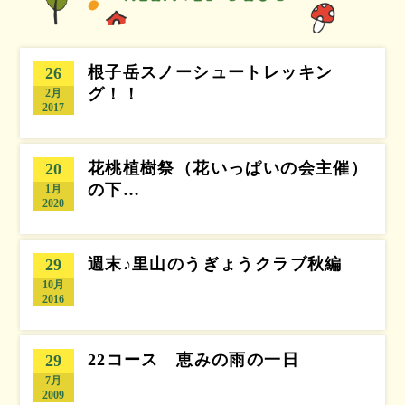
根子岳スノーシュートレッキン
26
グ！！
2月
2017
花桃植樹祭（花いっぱいの会主催）
20
の下…
1月
2020
週末♪里山のうぎょうクラブ秋編
29
10月
2016
22コース 恵みの雨の一日
29
7月
2009