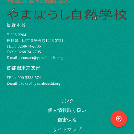
長野本校
〒386-2204
⻑野県上⽥市菅平⾼原1223-5751
TEL：0268-74-2735
FAX：0268-74-2795
E-mail：contact@yamaboushi.org
首都圏東京支部
TEL：090-5338-5741
E-mail：tokyo@yamaboushi.org
リンク
個⼈情報取り扱い
control_point
傷害保険
サイトマップ