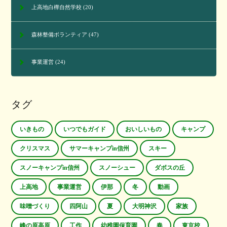
上高地白樺自然学校
(20)
森林整備ボランティア
(47)
事業運営
(24)
タグ
いきもの
いつでもガイド
おいしいもの
キャンプ
クリスマス
サマーキャンプin信州
スキー
スノーキャンプin信州
スノーシュー
ダボスの丘
上高地
事業運営
伊那
冬
動画
味噌づくり
四阿山
夏
大明神沢
家族
峰の原高原
工作
幼稚園保育園
春
東京校