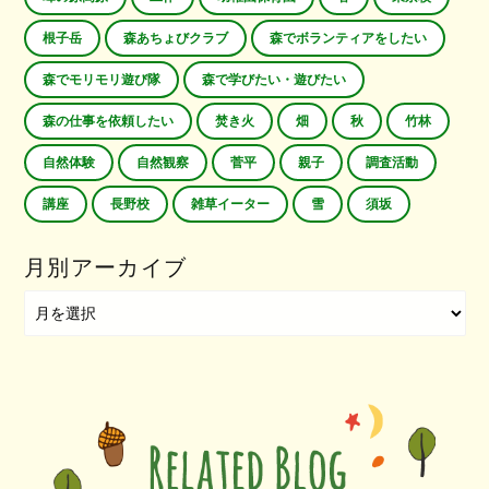
根子岳
森あちょびクラブ
森でボランティアをしたい
森でモリモリ遊び隊
森で学びたい・遊びたい
森の仕事を依頼したい
焚き火
畑
秋
竹林
自然体験
自然観察
菅平
親子
調査活動
講座
長野校
雑草イーター
雪
須坂
月別アーカイブ