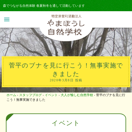
森でつながる自然体験 春夏秋冬を通して活動しています
menu
菅平のブナを見に行こう！無事実施で
きました
2020年3月8日 投稿
ホーム
›
スタッフブログ
›
イベント
›
大人が愉しむ自然学校
›
菅平のブナを見に行
こう！無事実施できました
イベント