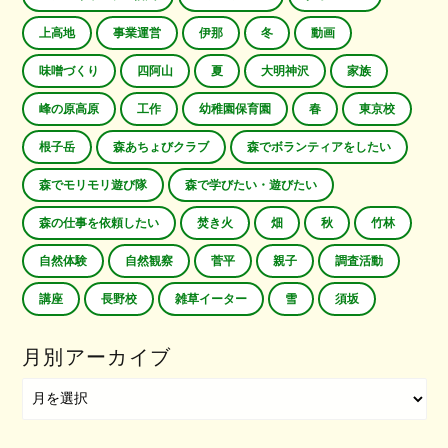
上高地
事業運営
伊那
冬
動画
味噌づくり
四阿山
夏
大明神沢
家族
峰の原高原
工作
幼稚園保育園
春
東京校
根子岳
森あちょびクラブ
森でボランティアをしたい
森でモリモリ遊び隊
森で学びたい・遊びたい
森の仕事を依頼したい
焚き火
畑
秋
竹林
自然体験
自然観察
菅平
親子
調査活動
講座
長野校
雑草イーター
雪
須坂
月別アーカイブ