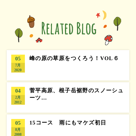
峰の原の草原をつくろう！VOL６
05
7月
2020
菅平高原、根子岳裾野のスノーシュ
04
ーツ…
2月
2012
15コース 雨にもマケズ初日
05
8月
2008