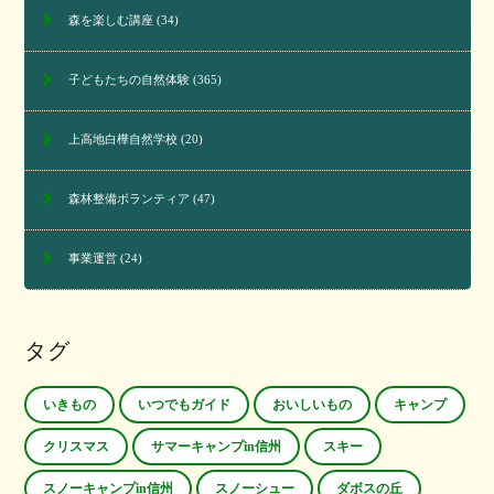
森を楽しむ講座
(34)
子どもたちの自然体験
(365)
上高地白樺自然学校
(20)
森林整備ボランティア
(47)
事業運営
(24)
タグ
いきもの
いつでもガイド
おいしいもの
キャンプ
クリスマス
サマーキャンプin信州
スキー
スノーキャンプin信州
スノーシュー
ダボスの丘