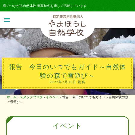
森でつながる自然体験 春夏秋冬を通して活動しています
menu
報告 今日のいつでもガイド～自然体
験の森で雪遊び～
2022年2月15日 投稿
ホーム
›
スタッフブログ
›
イベント
›
報告 今日のいつでもガイド～自然体験の森
で雪遊び～
イベント