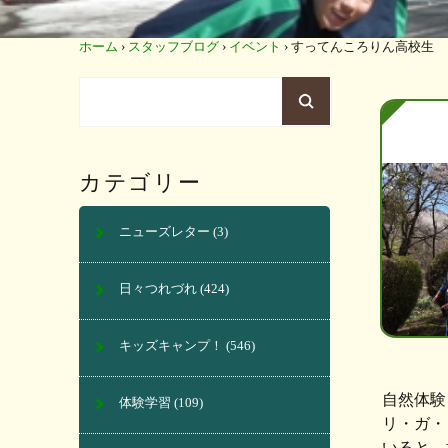
ホーム
›
スタッフブログ
›
イベント
›
すってんころりん高校生
カテゴリー
ニューズレター
(3)
日々つれづれ
(424)
キッズキャンプ！
(546)
自然体験
体験学習
(109)
リ・ガ・
いると、