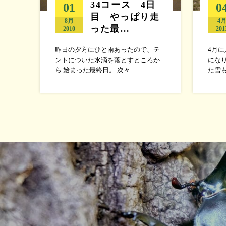
34コース 4日
01
0
目 やっぱり走
8月
4
った最…
2010
201
昨日の夕方にひと雨あったので、テ
4月
ントについた水滴を落とすところか
にな
ら 始まった最終日。 次々...
た雪も