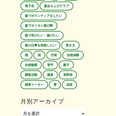
根子岳
森あちょびクラブ
森でボランティアをしたい
森でモリモリ遊び隊
森で学びたい・遊びたい
森の仕事を依頼したい
焚き火
畑
秋
竹林
自然体験
自然観察
菅平
親子
調査活動
講座
長野校
雑草イーター
雪
須坂
月別アーカイブ