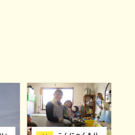
のい
こんにゃく＆り