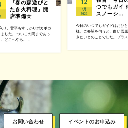
12
『春の森遊びと
4
つでもガイ
たき火料理』開
2月
月
スノーシ…
2022
店準備☆
3
今日のいつでもガイドはおひと
に入り、菅平もすっかりポカポカ
様。ご要望を伺うと、白い雪原
りました。 ついこの間まであっ
きたいとのことでした。プラス..
、どこへやら。 ...
お問い合わせ
イベントのお申込み