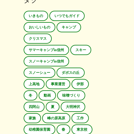
タグ
いきもの
いつでもガイド
おいしいもの
キャンプ
クリスマス
サマーキャンプin信州
スキー
スノーキャンプin信州
スノーシュー
ダボスの丘
上高地
事業運営
伊那
冬
動画
味噌づくり
四阿山
夏
大明神沢
家族
峰の原高原
工作
幼稚園保育園
春
東京校