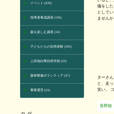
イベント
(430)
儀をした
としてい
指導者養成講座
(106)
ませんか
森を楽しむ講座
(34)
子どもたちの自然体験
(366)
上高地白樺自然学校
(20)
森林整備ボランティア
(47)
ターさん
と、走っ
笑い。 
事業運営
(24)
長野校