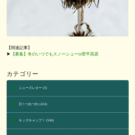
【関連記事】
▶︎
【募集】
冬のいつでもスノーシューin菅平高原
カテゴリー
ニューズレター
(3)
日々つれづれ
(424)
キッズキャンプ！
(546)