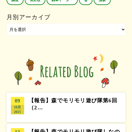
講座
長野校
雑草イーター
雪
須坂
月別アーカイブ
【報告】森でモリモリ遊び隊第6回
09
（2…
10月
2025
【報告】森でモリモリ遊び隊しなの
13