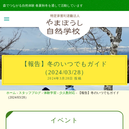
森でつながる自然体験 春夏秋冬を通して活動しています
menu
【報告】冬のいつでもガイド
（2024/03/28）
2024年3月28日 投稿
ホーム
›
スタッフブログ
›
体験学習
›
少人数対応
›
【報告】冬のいつでもガイド
（2024/03/28）
イベント