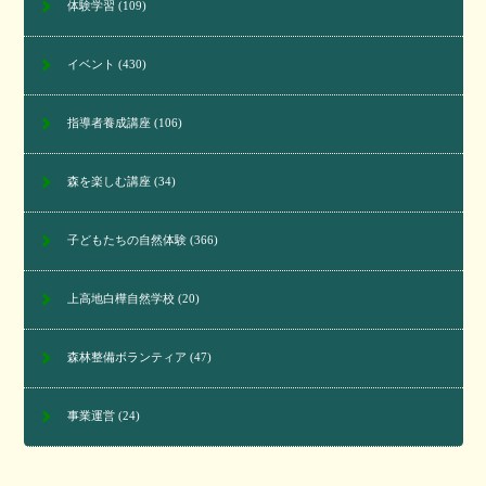
体験学習
(109)
イベント
(430)
指導者養成講座
(106)
森を楽しむ講座
(34)
子どもたちの自然体験
(366)
上高地白樺自然学校
(20)
森林整備ボランティア
(47)
事業運営
(24)