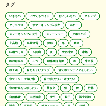
タグ
いきもの
いつでもガイド
おいしいもの
キャンプ
クリスマス
サマーキャンプin信州
スキー
スノーキャンプin信州
スノーシュー
ダボスの丘
上高地
事業運営
伊那
冬
動画
味噌づくり
四阿山
夏
大明神沢
家族
峰の原高原
工作
幼稚園保育園
春
東京校
根子岳
森あちょびクラブ
森でボランティアをしたい
森でモリモリ遊び隊
森で学びたい・遊びたい
森の仕事を依頼したい
焚き火
畑
秋
竹林
自然体験
自然観察
菅平
親子
調査活動