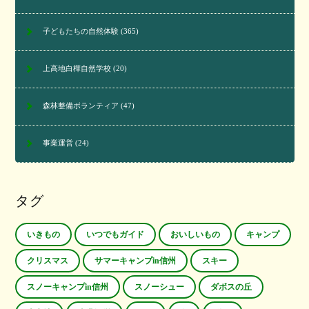
子どもたちの自然体験
(365)
上高地白樺自然学校
(20)
森林整備ボランティア
(47)
事業運営
(24)
タグ
いきもの
いつでもガイド
おいしいもの
キャンプ
クリスマス
サマーキャンプin信州
スキー
スノーキャンプin信州
スノーシュー
ダボスの丘