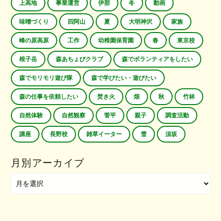
上高地
事業運営
伊那
冬
動画
味噌づくり
四阿山
夏
大明神沢
家族
峰の原高原
工作
幼稚園保育園
春
東京校
根子岳
森あちょびクラブ
森でボランティアをしたい
森でモリモリ遊び隊
森で学びたい・遊びたい
森の仕事を依頼したい
焚き火
畑
秋
竹林
自然体験
自然観察
菅平
親子
調査活動
講座
長野校
雑草イーター
雪
須坂
月別アーカイブ