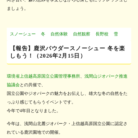
ましょう。
スノーシュー
冬
自然体験
自然観察
長野校
雪
【報告】鹿沢パウダースノーシュー 冬を楽
しもう！（2026年2月15日）
環境省上信越高原国立公園管理事務所
、
浅間山ジオパーク推進
協議会
との共催で、
国立公園やジオパークの魅力をお伝えし、雄大な冬の自然をた
っぷり感じてもらうイベントです。
今年で4年目となりました。
今年は、浅間山北麓ジオパーク・上信越高原国立公園に認定さ
れている鹿沢園地での開催。